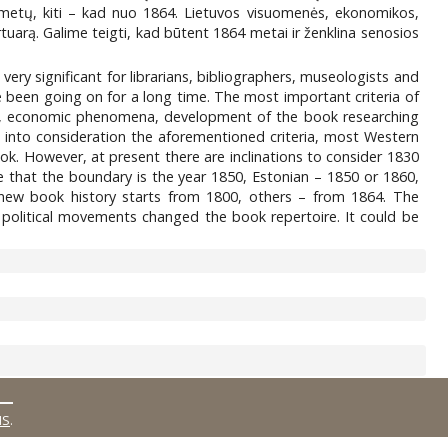
 metų, kiti – kad nuo 1864. Lietuvos visuomenės, ekonomikos,
rtuarą. Galime teigti, kad būtent 1864 metai ir ženklina senosios
very significant for librarians, bibliographers, museologists and
e been going on for a long time. The most important criteria of
vents, economic phenomena, development of the book researching
g into consideration the aforementioned criteria, most Western
k. However, at present there are inclinations to consider 1830
ate that the boundary is the year 1850, Estonian – 1850 or 1860,
 new book history starts from 1800, others – from 1864. The
 political movements changed the book repertoire. It could be
MS
.