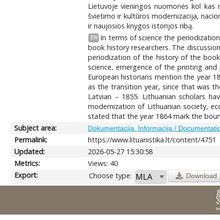
Lietuvoje vieningos nuomonės kol kas n
švietimo ir kultūros modernizacija, nacio
ir naujosios knygos istorijos ribą.
In terms of science the periodization
EN
book history researchers. The discussion
periodization of the history of the boo
science, emergence of the printing and 
European historians mention the year 18
as the transition year, since that was t
Latvian – 1855. Lithuanian scholars h
modernization of Lithuanian society, ec
stated that the year 1864 mark the boun
Subject area:
Dokumentacija. Informacija / Documentatio
Permalink:
https://www.lituanistika.lt/content/4751
Updated:
2026-05-27 15:30:58
Metrics:
Views: 40
Export:
Choose type:
Download