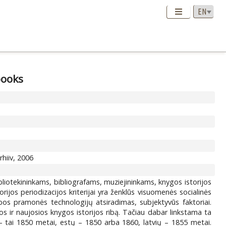
books
arhiiv, 2006
bliotekininkams, bibliografams, muziejininkams, knygos istorijos
orijos periodizacijos kriterijai yra ženklūs visuomenės socialinės
dybos pramonės technologijų atsiradimas, subjektyvūs faktoriai.
 ir naujosios knygos istorijos ribą. Tačiau dabar linkstama ta
 – tai 1850 metai, estų – 1850 arba 1860, latvių – 1855 metai.