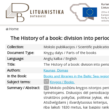
Home
The History of a book: division into per
Collection:
Mokslo publikacijos / Scientific publicati
Document Type:
Knygų dalys / Parts of the books
Language:
Anglų kalba / English
Title:
The History of a book: division into pe
Authors:
Kaunas, Domas
In the Book:
Books and libraries in the Baltic Sea regio
Subject terms:
LT
Knygos / Books.
Summary / Abstract:
Mokslo požiūriu knygos istorijos per
LT
tyrinėtojams. Diskusijos dėl periodizacij
struktūros pokyčiai, politiniai įvykiai,
Atsižvelgdami į išvardytuosius kriterij
riba laikyti 1830 metus, kai baigėsi ra