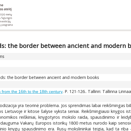
iods: the border between ancient and modern 
ons
riods: the border between ancient and modern books
. P. 121-126.. Tallinn: Tallinna Linna
n from the 16th to the 18th century
iodizacija yra teorinė problema. Jos sprendimas labai reikšmingas bi
os Lietuvoje ir kitose šalyse vyksta seniai. Reikšmingiausi knygos ist
 ekonomikos reiškiniai, knygotyros mokslo raida, spausdinimo ir lei
us, dauguma Vakarų Europos istorikų 1800 metus nurodo kaip senosios
nkinio knygų spausdinimo era. Rusų mokslininkai teigia, kad ta riba