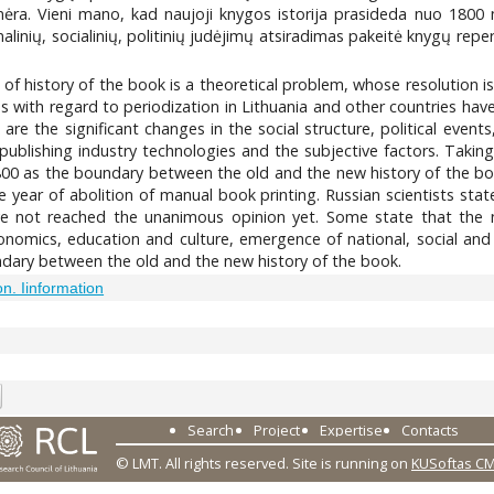
ėra. Vieni mano, kad naujoji knygos istorija prasideda nuo 1800
nalinių, socialinių, politinių judėjimų atsiradimas pakeitė knygų repe
 of history of the book is a theoretical problem, whose resolution is 
s with regard to periodization in Lithuania and other countries hav
k are the significant changes in the social structure, political e
publishing industry technologies and the subjective factors. Takin
00 as the boundary between the old and the new history of the boo
he year of abolition of manual book printing. Russian scientists st
ave not reached the unanimous opinion yet. Some state that the
onomics, education and culture, emergence of national, social and
dary between the old and the new history of the book.
n. Iinformation
Search
Project
Expertise
Contacts
© LMT. All rights reserved.
Site is running on
KUSoftas C