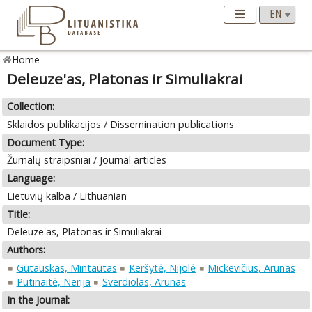
Home
Deleuze'as, Platonas ir Simuliakrai
Collection:
Sklaidos publikacijos / Dissemination publications
Document Type:
Žurnalų straipsniai / Journal articles
Language:
Lietuvių kalba / Lithuanian
Title:
Deleuze'as, Platonas ir Simuliakrai
Authors:
Gutauskas, Mintautas
Keršytė, Nijolė
Mickevičius, Arūnas
Putinaitė, Nerija
Sverdiolas, Arūnas
In the Journal: