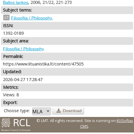
, 2006, 21/22, 221-273
Baltos lankos
Subject terms:
LT
Filosofija / Philosophy.
ISSN:
1392-0189
Subject area:
Filosofija / Philosophy
Permalink:
https://www.lituanistika.lt/content/47505
Updated:
2026-04-27 17:28:47
Metrics:
Views: 8
Export:
Choose type:
Download
© LMT. All rights reserved.
Site is running on
KUSoftas
CMS
.