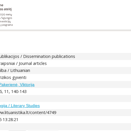
ublikacijos / Dissemination publications
aipsniai / Journal articles
alba / Lithuanian
rizikos gyventi
akerienė, Viktorija
6, 11, 140-143
1
ogija / Literary Studies
w.lituanistika.lt/content/4749
5 13:28:21