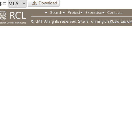
pe:
Download
Search
Project
Expertise
Contacts
© LMT. All rights reserved.
Site is running on
KUSoftas C