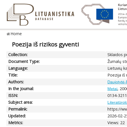
Home
Poezija iš rizikos gyventi
Collection:
Sklaidos p
Document Type:
Žurnalų str
Language:
Lietuvių k
Title:
Poezija iš 
Authors:
Daujotytė-P
In the Journal:
, 200
Metai
ISSN:
0134-321
Subject area:
Literatūrol
Permalink:
https://ww
Updated:
2026-02-2
Metrics:
Views: 22