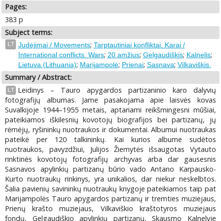
Pages:
383 p
Subject terms:
;
LT
Judėjimai / Movements
Tarptautiniai konfliktai. Karai /
;
;
;
;
International conflicts. Wars
20 amžius
Gelgaudiškis
Kalnelis
;
;
;
;
Lietuva (Lithuania)
Marijampolė
Prienai
Sasnava
Vilkaviškis.
Summary / Abstract:
Leidinys – Tauro apygardos partizaninio karo dalyvių
LT
fotografijų albumas. Jame pasakojama apie laisvės kovas
Suvalkijoje 1944–1955 metais, aptariami reikšmingesni mūšiai,
pateikiamos iškilesnių kovotojų biografijos bei partizanų, jų
rėmėjų, ryšininkų nuotraukos ir dokumentai. Albumui nuotraukas
pateikė per 120 talkininkų. Kai kurios albume sudėtos
nuotraukos, pavyzdžiui, Julijos Žiemytės išsaugotas Vytauto
rinktinės kovotojų fotografijų archyvas arba dar gausesnis
Sasnavos apylinkių partizanų būrio vado Antano Karpausko-
Kurto nuotraukų rinkinys, yra unikalios, dar niekur neskelbtos.
Šalia pavienių savininkų nuotraukų knygoje pateikiamos taip pat
Marijampolės Tauro apygardos partizanų ir tremties muziejaus,
Prienų krašto muziejaus, Vilkaviškio kraštotyros muziejaus
fondų, Gelgaudiškio apylinkių partizanų, Skausmo Kalnelyje