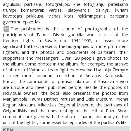
atgulusių partizanų fotografijos. Prie fotografijų pateikiami
trumpi komentarai: vardas, slapyvardis, dalinys, kuriam
kovotojas priklausė, vienas kitas reikšmingesnis partizano
gyvenimo epizodas.
The publication is the album of photographs of the
EN
participants of Tauras Distric guerrilla war. It tells of the
freedom fights in Suvalkija in 1944-1955, discusses more
significant battles, presents the biographies of more prominent
fighters, and the photos and documents of partisans, their
supporters and messengers. Over 120 people gave photos to
the album. Some photos in the album, for example, the archive
of photos of Vytautas team fighters preserved by Julija Žiemytė
or even more abundant collection of Antanas Karpauskas-
Kurtas, the commander of partisan platoon of Sasnava region
are unique and never published before. Beside the photos of
individual owners, the book also presents the photos from
Marijampolė Tauras District Partisan and Exile Museum, Prienai
Region Museum, Vilkaviškis Regional Museum, the partisans of
Gelgaudiškis and the ones resting at the Hill of Pain. Short
comments are given with the photos: name, pseudonym, the
unit of the fighter, some essential episodes of the partisan's life.
ISBN: