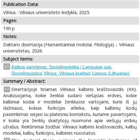
Publication Data:
Vilnius : Vilniaus universiteto leidykla, 2025.
Pages:
190 p
Notes:
Daktaro disertacija (Humanitariniai mokslai. Filologija) – Vilniaus
universitetas, 2026.
Subject terms:
LT
Kalbos vartojimas. Sociolingvistika / Language use.
;
;
Sociolinguistics
Vilnius. Vilniaus kraštas
Lietuva (Lithuania).
Summary / Abstract:
Disertacijoje tiriamas Vilniaus kalbinis kraštovaizdis (KK).
LT
Analizuojama, kokie ženklai sudaro viešąsias erdves, kokie
kalbiniai kodai ir modeliai ženkluose vartojami, kurie iš jų
dažniausi, kokias funkcijas atlieka, kaip kalbinių kodų
pasirinkimas siejasi su platesniu kontekstu, kuriame pavartojami,
ir kokia yra ženklų skaitytojų nuomonė apie viešųjų erdvių
užrašus. Reikšminiai žodžiai: Vilniaus kalbinis kraštovaizdis, kalbų
modeliai, kalbų funkcijos, kalbinės nuostatos.