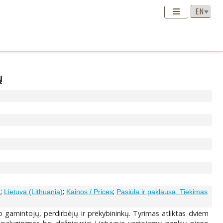
ų
;
;
;
)
Lietuva (Lithuania)
Kainos / Prices
Pasiūla ir paklausa. Tiekimas
gamintojų, perdirbėjų ir prekybininkų. Tyrimas atliktas dviem