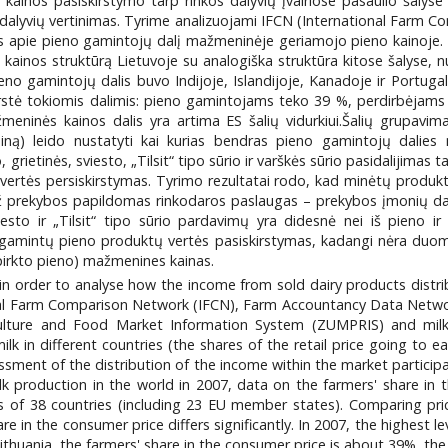
ainos pasiskirstymo tarp rinkos dalyvių įvairiose pasaulio šalyse
 dalyvių vertinimas. Tyrime analizuojami IFCN (International Farm C
pie pieno gamintojų dalį mažmeninėje geriamojo pieno kainoje. Pasir
inos struktūrą Lietuvoje su analogiška struktūra kitose šalyse, nu
ieno gamintojų dalis buvo Indijoje, Islandijoje, Kanadoje ir Portugali
stė tokiomis dalimis: pieno gamintojams teko 39 %, perdirbėjams 
eninės kainos dalis yra artima ES šalių vidurkiui.Šalių grupav
iną) leido nustatyti kai kurias bendras pieno gamintojų dalies
ietinės, sviesto, „Tilsit“ tipo sūrio ir varškės sūrio pasidalijimas ta
ertės persiskirstymas. Tyrimo rezultatai rodo, kad minėtų produkt
už prekybos papildomas rinkodaros paslaugas – prekybos įmonių da
iesto ir „Tilsit“ tipo sūrio pardavimų yra didesnė nei iš pieno ir
amintų pieno produktų vertės pasiskirstymas, kadangi nėra duome
irkto pieno) mažmenines kainas.
 in order to analyse how the income from sold dairy products distri
nal Farm Comparison Network (IFCN), Farm Accountancy Data Networ
riculture and Food Market Information System (ZUMPRIS) and mil
ilk in different countries (the shares of the retail price going to e
sment of the distribution of the income within the market participa
lk production in the world in 2007, data on the farmers' share in
 of 38 countries (including 23 EU member states). Comparing price
re in the consumer price differs significantly. In 2007, the highest 
r Lithuania, the farmers' share in the consumer price is about 39%, t