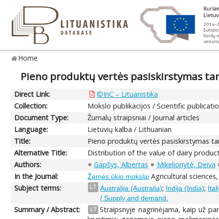
Home
Pieno produktų vertės pasiskirstymas tar
Direct Link:
©InC – Lituanistika
Collection:
Mokslo publikacijos / Scientific publicati
Document Type:
Žurnalų straipsniai / Journal articles
Language:
Lietuvių kalba / Lithuanian
Title:
Pieno produktų vertės pasiskirstymas tar
Alternative Title:
Distribution of the value of dairy produ
Authors:
Gapšys, Albertas
Mikelionytė, Deiva
In the Journal:
Agricultural sciences,
Žemės ūkio mokslai
Subject terms:
;
;
LT
Australija (Australia)
Indija (India)
Ital
/ Supply and demand.
Summary / Abstract:
Straipsnyje nagrinėjama, kaip už pa
LT