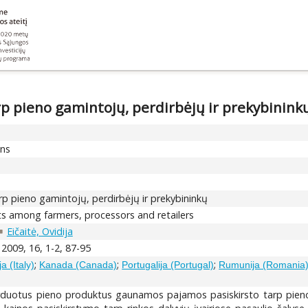
p pieno gamintojų, perdirbėjų ir prekybinink
ons
p pieno gamintojų, perdirbėjų ir prekybininkų
cts among farmers, processors and retailers
Eičaitė, Ovidija
 2009, 16, 1-2, 87-95
;
;
;
ija (Italy)
Kanada (Canada)
Portugalija (Portugal)
Rumunija (Romania
rduotus pieno produktus gaunamos pajamos pasiskirsto tarp pieno 