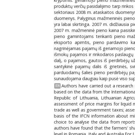
kryptimis: geriamojo pieno mažmeninės k
produktų verčių pasidalijimo tarp rinkos
sektoriaus 2008 m. ataskaitos duomenys a
duomenys. Palyginus mažmeninės pieno ka
yra labai skirtinga. 2007 m. didžiausia p
2007 m. mažmeninė pieno kaina pasiskir
pieno gamintojams tenkanti pieno mažm
eksporto apimtis, pieno pardavimo ka
nagrinėjamas pajamų iš geriamojo pieno, gr
išmokų pajamos ir rinkodaros paslaugų v
dalį, o pajamos, gautos iš perdirbėjų 
santykinė pajamų dalis iš grietinės, sv
parduodamų šalies pieno perdirbėjų pag
sunaudojama daugiau kaip pusė viso sup
Authors have carried out a research
EN
based on the data from the Internatio
Republic of Lithuania, Lithuanian Ag
assessment of price margins for liquid m
trade as well as government taxes; asses
basis of the IFCN information about mi
choice to analyse the data from reports
authors have found that the farmers' sha
level in Romania, Italy and Australia.Fo