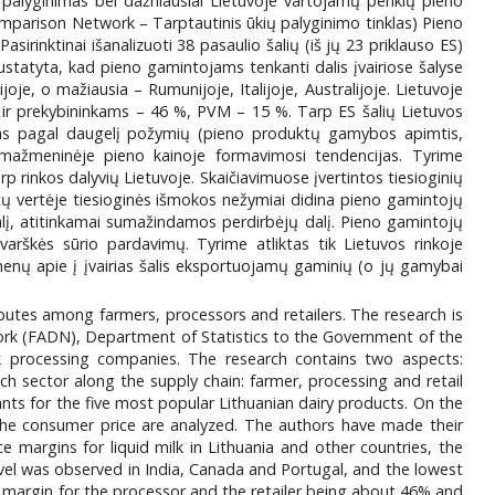
 palyginimas bei dažniausiai Lietuvoje vartojamų penkių pieno
omparison Network – Tarptautinis ūkių palyginimo tinklas) Pieno
inktinai išanalizuoti 38 pasaulio šalių (iš jų 23 priklauso ES)
statyta, kad pieno gamintojams tenkanti dalis įvairiose šalyse
joje, o mažiausia – Rumunijoje, Italijoje, Australijoje. Lietuvoje
ir prekybininkams – 46 %, PVM – 15 %. Tarp ES šalių Lietuvos
imas pagal daugelį požymių (pieno produktų gamybos apimtis,
 mažmeninėje pieno kainoje formavimosi tendencijas. Tyrime
rp rinkos dalyvių Lietuvoje. Skaičiavimuose įvertintos tiesioginių
ų vertėje tiesioginės išmokos nežymiai didina pieno gamintojų
lį, atitinkamai sumažindamos perdirbėjų dalį. Pieno gamintojų
 varškės sūrio pardavimų. Tyrime atliktas tik Lietuvos rinkoje
nų apie į įvairias šalis eksportuojamų gaminių (o jų gamybai
butes among farmers, processors and retailers. The research is
k (FADN), Department of Statistics to the Government of the
k processing companies. The research contains two aspects:
ach sector along the supply chain: farmer, processing and retail
nts for the five most popular Lithuanian dairy products. On the
 the consumer price are analyzed. The authors have made their
 margins for liquid milk in Lithuania and other countries, the
level was observed in India, Canada and Portugal, and the lowest
he margin for the processor and the retailer being about 46% and