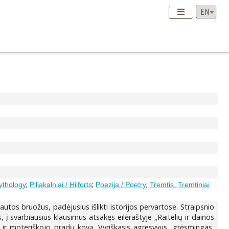
;
;
;
Mythology
Piliakalniai / Hilforts
Poezija / Poetry
Tremtis. Tremtiniai
utos bruožus, padėjusius išlikti istorijos pervartose. Straipsnio
 svarbiausius klausimus atsakęs eilėraštyje „Raitelių ir dainos
ojo ir moteriškojo pradų kovą. Vyriškasis agresyvus, grėsmingas,