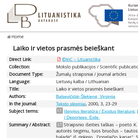
Home
Laiko ir vietos prasmės beieškant
Direct Link:
©InC – Lituanistika
Collection:
Mokslo publikacijos / Scientific publicati
Document Type:
Žurnalų straipsniai / Journal articles
Language:
Lietuvių kalba / Lithuanian
Title:
Laiko ir vietos prasmės beieškant
Authors:
Balsevičiūtė-Šlekienė, Virginija
In the Journal:
, 2000, 3, 23-29
Teksto slėpiniai
Subject terms:
;
LT
Išeivijos literatūra / Exodus literature
/ Deportees. Exile.
Summary / Abstract:
Straipsnio išeities taškas – poeto K.
LT
autorės teigimu, tuos bruožus – tautos 
baladė“ iš rinkinio „Donelaičio kapas“. 