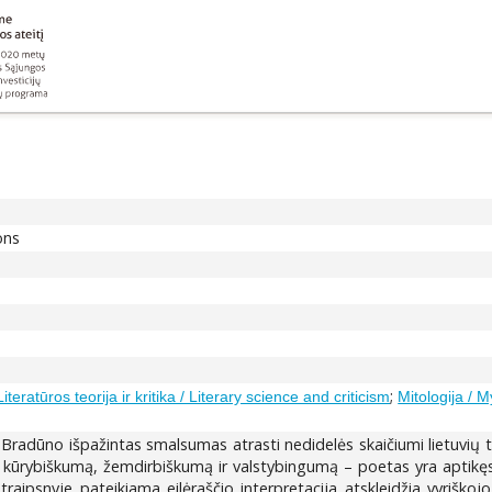
ons
;
Literatūros teorija ir kritika / Literary science and criticism
Mitologija / 
 Bradūno išpažintas smalsumas atrasti nedidelės skaičiumi lietuvių ta
kūrybiškumą, žemdirbiškumą ir valstybingumą – poetas yra aptikęs, į
Straipsnyje pateikiama eilėraščio interpretacija atskleidžia vyrišk