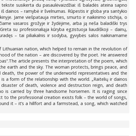
 tekste susikerta du pasaulėvaizdžiai: iš baladės ateina sapno
iš dainos – ramybė ir švelnumas. Rūpestis ir globa yra santykio
kinyje. Jame viešpatauja mirties, smurto ir naikinimo stichija, o
ačiame vasaros grožyje ir žydėjime, arba ją neša baladiški trys
ba. Greta su profesionaliąja kūryba egzistuoja liaudiškoji – dainų,
radęs – tai piliakalnis ir sodyba, gyvybės salos naikinamame
f Lithuanian nation, which helped to remain in the revolution of
tatehood of the nation – are discovered by the poet. He answered
pas“.The article presents the interpretation of the poem, which
the earth and the sky. The woman protects, brings peace, and
e and death, the power of the underworld representatives and the
 a form of the relationship with the world. „Raitelių ir dainos
 disaster of death, violence and destruction reign, and death
ho is carried by three handsome horsemen. It is raging since
t to the professional creation exists folk – the world of songs,
und it – it’s a hillfort and a farmstead, a song, which watched