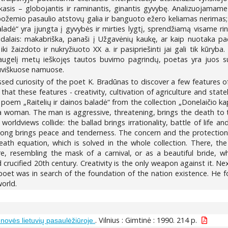
kasis – globojantis ir raminantis, ginantis gyvybę. Analizuojamame
 požemio pasaulio atstovų galia ir banguoto ežero keliamas nerimas; 
aladė“ yra įjungta į gyvybės ir mirties lygtį, sprendžiamą visame rin
avidalais: makabriška, panaši į Užgavėnių kaukę, ar kaip nuotaka p
ų iki žaizdoto ir nukryžiuoto XX a. ir pasipriešinti jai gali tik kūry
augelį metų ieškojęs tautos buvimo pagrindų, poetas yra juos su
etuviškuose namuose.
ssed curiosity of the poet K. Bradūnas to discover a few features o
s that these features - creativity, cultivation of agriculture and s
poem „Raitelių ir dainos baladė“ from the collection „Donelaičio ka
 woman. The man is aggressive, threatening, brings the death to 
 worldviews collide: the ballad brings irrationality, battle of lif
ong brings peace and tenderness. The concern and the protection is
eath equation, which is solved in the whole collection. There, the
e, resembling the mask of a carnival, or as a beautiful bride, w
ucified 20th century. Creativity is the only weapon against it. Nex
oet was in search of the foundation of the nation existence. He fo
orld.
. Vilnius : Gimtinė : 1990. 214 p.
ovės lietuvių pasaulėžiūroje.