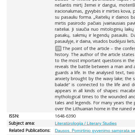
nešantis mirtį žemei ir dangui, moteriš
iracionalumas, gyvybės ir mirties kova,
su pasauliu forma. „Raitelių ir dainos b
mirtis pasirodo pačiais įvairiausiais p
raiteliai. Ji siaučia nuo mitologinių laik
pasakų, sakmių ir legendų pasaulis. D
pasaulyje, ir daina, visados budėjusi li
The point of the article – the confe
EN
history. The author of the article state
to the most important questions in the 
reveals the battle between a man and a
guards a life. In the analysed text, two
anxiety brought by the wavy lake; the s
baladė“ is connected to the life and d
appears in all kinds of shapes: macabr
mythological times to the wounded and cr
tales and legends. For many years the p
over the Lithuanian home in the ruined w
ISSN:
1648-6390
Subject area:
Literatūrologija / Literary Studies
Related Publications:
Dausos. Pomirtinio gyvenimo samprata sen