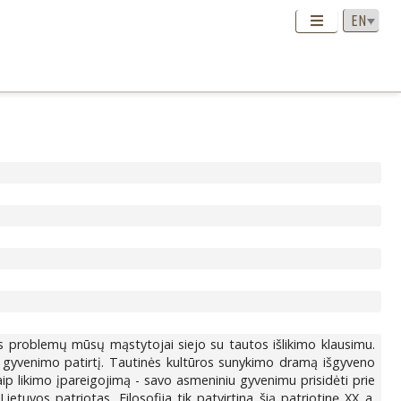
jos problemų mūsų mąstytojai siejo su tautos išlikimo klausimu.
inio gyvenimo patirtį. Tautinės kultūros sunykimo dramą išgyveno
kaip likimo įpareigojimą - savo asmeniniu gyvenimu prisidėti prie
tuvos patriotas. Filosofija tik patvirtina šią patriotinę XX a.