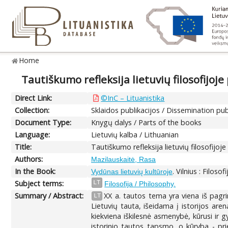
Home
Tautiškumo refleksija lietuvių filosofijoj
Direct Link:
©InC – Lituanistika
Collection:
Sklaidos publikacijos / Dissemination pub
Document Type:
Knygų dalys / Parts of the books
Language:
Lietuvių kalba / Lithuanian
Title:
Tautiškumo refleksija lietuvių filosofijo
Authors:
Mazilauskaitė, Rasa
In the Book:
. Vilnius : Filoso
Vydūnas lietuvių kultūroje
Subject terms:
LT
Filosofija / Philosophy.
Summary / Abstract:
XX a. tautos tema yra viena iš pagri
LT
Lietuvių tauta, išeidama į istorijos are
kiekviena iškilesnė asmenybė, kūrusi ir g
istorinio tautos tapsmo, o kūryba - prie