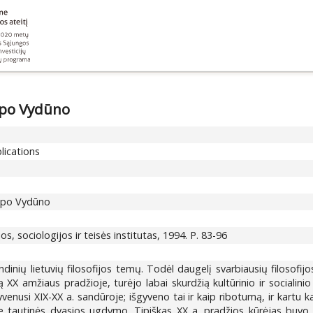
e po Vydūno
lications
je po Vydūno
fijos, sociologijos ir teisės institutas, 1994. P. 83-96
ndinių lietuvių filosofijos temų. Todėl daugelį svarbiausių filosofi
ną XX amžiaus pradžioje, turėjo labai skurdžią kultūrinio ir social
yvenusi XIX-XX a. sandūroje; išgyveno tai ir kaip ribotumą, ir kartu 
 tautinės dvasios ugdymo. Tipiškas XX a. pradžios kūrėjas buvo Lie