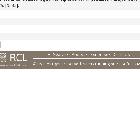
. [p. 83].
3
Search
Project
Expertise
Contacts
© LMT. All rights reserved.
Site is running on
KUSoftas C