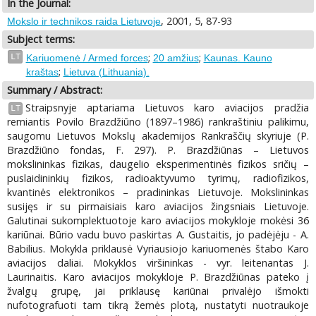
In the Journal:
, 2001, 5, 87-93
Mokslo ir technikos raida Lietuvoje
Subject terms:
;
;
LT
Kariuomenė / Armed forces
20 amžius
Kaunas. Kauno
;
kraštas
Lietuva (Lithuania).
Summary / Abstract:
Straipsnyje aptariama Lietuvos karo aviacijos pradžia
LT
remiantis Povilo Brazdžiūno (1897–1986) rankraštiniu palikimu,
saugomu Lietuvos Mokslų akademijos Rankraščių skyriuje (P.
Brazdžiūno fondas, F. 297). P. Brazdžiūnas – Lietuvos
mokslininkas fizikas, daugelio eksperimentinės fizikos sričių –
puslaidininkių fizikos, radioaktyvumo tyrimų, radiofizikos,
kvantinės elektronikos – pradininkas Lietuvoje. Mokslininkas
susijęs ir su pirmaisiais karo aviacijos žingsniais Lietuvoje.
Galutinai sukomplektuotoje karo aviacijos mokykloje mokėsi 36
kariūnai. Būrio vadu buvo paskirtas A. Gustaitis, jo padėjėju - A.
Babilius. Mokykla priklausė Vyriausiojo kariuomenės štabo Karo
aviacijos daliai. Mokyklos viršininkas - vyr. leitenantas J.
Laurinaitis. Karo aviacijos mokykloje P. Brazdžiūnas pateko į
žvalgų grupę, jai priklausę kariūnai privalėjo išmokti
nufotografuoti tam tikrą žemės plotą, nustatyti nuotraukoje