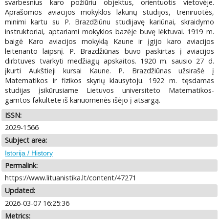
svarbesnius karo požiūriu objektus, orientuotis vietovėje.
Aprašomos aviacijos mokyklos lakūnų studijos, treniruotės,
minimi kartu su P. Brazdžiūnu studijavę kariūnai, skraidymo
instruktoriai, aptariami mokyklos bazėje buvę lėktuvai. 1919 m.
baigė Karo aviacijos mokyklą Kaune ir įgijo karo aviacijos
leitenanto laipsnį. P. Brazdžiūnas buvo paskirtas į aviacijos
dirbtuves tvarkyti medžiagų apskaitos. 1920 m. sausio 27 d.
įkurti Aukštieji kursai Kaune. P. Brazdžiūnas užsirašė į
Matematikos ir fizikos skyrių klausytoju. 1922 m. tęsdamas
studijas įsikūrusiame Lietuvos universiteto Matematikos-
gamtos fakultete iš kariuomenės išėjo į atsargą.
ISSN:
2029-1566
Subject area:
Istorija / History
Permalink:
https://www.lituanistika.lt/content/47271
Updated:
2026-03-07 16:25:36
Metrics: