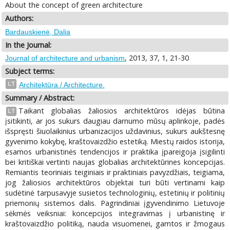
About the concept of green architecture
Authors:
Bardauskienė, Dalia
In the Journal:
, 2013, 37, 1, 21-30
Journal of architecture and urbanism
Subject terms:
LT
Architektūra / Architecture.
Summary / Abstract:
Taikant globalias žaliosios architektūros idėjas būtina
LT
įsitikinti, ar jos sukurs daugiau darnumo mūsų aplinkoje, padės
išspręsti šiuolaikinius urbanizacijos uždavinius, sukurs aukštesnę
gyvenimo kokybę, kraštovaizdžio estetiką. Miestų raidos istorija,
esamos urbanistinės tendencijos ir praktika įpareigoja įsigilinti
bei kritiškai vertinti naujas globalias architektūrines koncepcijas.
Remiantis teoriniais teiginiais ir praktiniais pavyzdžiais, teigiama,
jog žaliosios architektūros objektai turi būti vertinami kaip
sudėtinė tarpusavyje susietos technologinių, estetinių ir politinių
priemonių sistemos dalis. Pagrindiniai įgyvendinimo Lietuvoje
sėkmės veiksniai: koncepcijos integravimas į urbanistinę ir
kraštovaizdžio politiką, nauda visuomenei, gamtos ir žmogaus