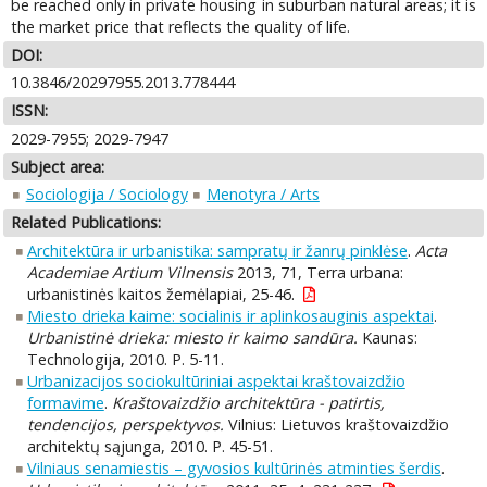
be reached only in private housing in suburban natural areas; it is
the market price that reflects the quality of life.
DOI:
10.3846/20297955.2013.778444
ISSN:
2029-7955; 2029-7947
Subject area:
Sociologija / Sociology
Menotyra / Arts
Related Publications:
Architektūra ir urbanistika: sampratų ir žanrų pinklėse
.
Acta
Academiae Artium Vilnensis
2013, 71, Terra urbana:
urbanistinės kaitos žemėlapiai, 25-46.
Miesto drieka kaime: socialinis ir aplinkosauginis aspektai
.
Urbanistinė drieka: miesto ir kaimo sandūra.
Kaunas:
Technologija, 2010. P. 5-11.
Urbanizacijos sociokultūriniai aspektai kraštovaizdžio
formavime
.
Kraštovaizdžio architektūra - patirtis,
tendencijos, perspektyvos.
Vilnius: Lietuvos kraštovaizdžio
architektų sąjunga, 2010. P. 45-51.
Vilniaus senamiestis – gyvosios kultūrinės atminties šerdis
.