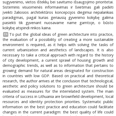
sugyvenimo, vietos išteklių bei savitumo išsaugojimo prioritetai.
Sisteminis visuomenės informavimas ir švietimas gali padėti
įveikti žaliosios architektūros koncepcijos diegimui nepalankias
paradigmas, pagal kurias geriausią gyvenimo kokybę galima
pasiekti tik gyvenant nuosavame name gamtoje, o būsto
kokybę atspindi rinkos kaina.
To put the global ideas of green architecture into practice,
EN
the evaluation of a possibility of creating a more sustainable
environment is required, as it helps with solving the tasks of
current urbanization and aesthetics of landscapes. It is also
necessary to take a critical approach with regard to the history
of city development, a current sprawl of housing growth and
demographic trends, as well as to information that pertains to
growing demand for natural areas designated for construction
in countries with low GDP. Based on practical and theoretical
research, the author arrives at the conclusion that technological,
aesthetic and policy solutions to green architecture should be
evaluated as measures for the interrelated system. The main
criteria of success in Lithuania are brownfield development, local
resources and identity protection priorities. Systematic public
information on the best practice and education could facilitate
changes in the current paradigm: the best quality of life could