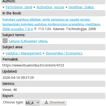
Authors:
Petrošienė, Genė
Ruževičius, Juozas
Serafinas, Dalius
In the Book:
Kokybės vadybos iššūkiai: vertė vartotojui ar nauda verslui:
tarptautinės kokybės vadybos konferencijos pranešimų medžiaga,
. P. 113-120.. Kaunas: Technologija, 2006
2006 gruodžio 7-8 d
Subject terms:
;
LT
Lietuva (Lithuania)
Utena.
Subject area:
Vadyba / Management
Ekonomika / Economics
Permalink:
https://www.lituanistika.lt/content/4723
Updated:
2026-04-16 09:37:29
Metrics:
Views: 46
Export:
Choose type:
Download