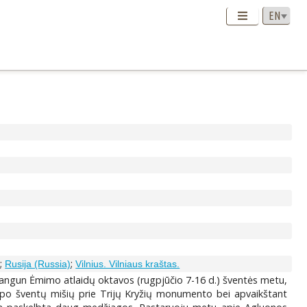
;
;
)
Rusija (Russia)
Vilnius. Vilniaus kraštas.
s Dangun Ėmimo atlaidų oktavos (rugpjūčio 7-16 d.) šventės metu,
 po šventų mišių prie Trijų Kryžių monumento bei apvaikštant