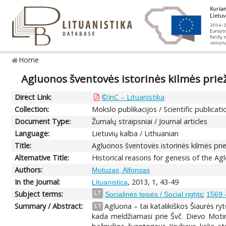
Home
Agluonos šventovės istorinės kilmės prie
Direct Link:
©InC – Lituanistika
Collection:
Mokslo publikacijos / Scientific publicati
Document Type:
Žurnalų straipsniai / Journal articles
Language:
Lietuvių kalba / Lithuanian
Title:
Agluonos šventovės istorinės kilmės pri
Alternative Title:
Historical reasons for genesis of the A
Authors:
Motuzas, Alfonsas
In the Journal:
, 2013, 1, 43-49
Lituanistica
Subject terms:
;
LT
Socialinės teisės / Social rights
1569 -
Summary / Abstract:
Agluona – tai katalikiškos Šiaurės r
LT
kada meldžiamasi prie Švč. Dievo Moti