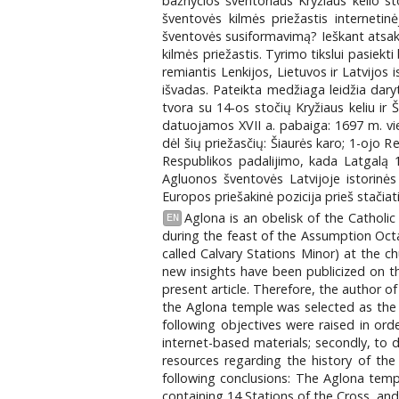
bažnyčios šventoriaus Kryžiaus kelio s
šventovės kilmės priežastis internetin
šventovės susiformavimą? Ieškant atsak
kilmės priežastis. Tyrimo tikslui pasiekti
remiantis Lenkijos, Lietuvos ir Latvijos i
išvadas. Pateikta medžiaga leidžia dar
tvora su 14-os stočių Kryžiaus keliu ir
datuojamos XVII a. pabaiga: 1697 m. vieto
dėl šių priežasčių: Šiaurės karo; 1-ojo R
Respublikos padalijimo, kada Latgalą 1
Agluonos šventovės Latvijoje istorinės 
Europos priešakinė pozicija prieš stačiat
Aglona is an obelisk of the Catholic
EN
during the feast of the Assumption Octa
called Calvary Stations Minor) at the c
new insights have been publicized on th
present article. Therefore, the author o
the Aglona temple was selected as the o
following objectives were raised in ord
internet-based materials; secondly, to 
resources regarding the history of the
following conclusions: The Aglona temp
containing 14 Stations of the Cross, and