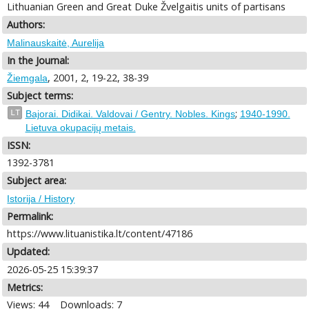
Lithuanian Green and Great Duke Žvelgaitis units of partisans
Authors:
Malinauskaitė, Aurelija
In the Journal:
, 2001, 2, 19-22, 38-39
Žiemgala
Subject terms:
;
LT
Bajorai. Didikai. Valdovai / Gentry. Nobles. Kings
1940-1990.
Lietuva okupacijų metais.
ISSN:
1392-3781
Subject area:
Istorija / History
Permalink:
https://www.lituanistika.lt/content/47186
Updated:
2026-05-25 15:39:37
Metrics:
Views: 44
Downloads: 7