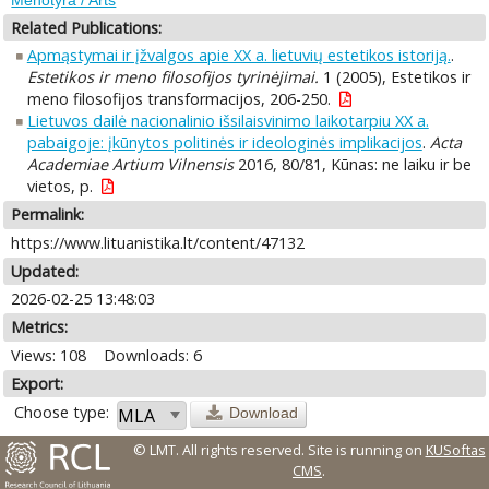
Related Publications:
Apmąstymai ir įžvalgos apie XX a. lietuvių estetikos istoriją.
.
Estetikos ir meno filosofijos tyrinėjimai.
1 (2005), Estetikos ir
meno filosofijos transformacijos, 206-250.
Lietuvos dailė nacionalinio išsilaisvinimo laikotarpiu XX a.
pabaigoje: įkūnytos politinės ir ideologinės implikacijos
.
Acta
Academiae Artium Vilnensis
2016, 80/81, Kūnas: ne laiku ir be
vietos, p.
Permalink:
https://www.lituanistika.lt/content/47132
Updated:
2026-02-25 13:48:03
Metrics:
Views: 108
Downloads: 6
Export:
Choose type:
Download
© LMT. All rights reserved.
Site is running on
KUSoftas
CMS
.