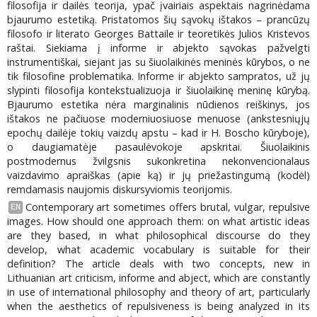
filosofija ir dailės teorija, ypač įvairiais aspektais nagrinėdama
bjaurumo estetiką. Pristatomos šių sąvokų ištakos – prancūzų
filosofo ir literato Georges Battaile ir teoretikės Julios Kristevos
raštai. Siekiama į informe ir abjekto sąvokas pažvelgti
instrumentiškai, siejant jas su šiuolaikinės meninės kūrybos, o ne
tik filosofine problematika. Informe ir abjekto sampratos, už jų
slypinti filosofija kontekstualizuoja ir šiuolaikinę meninę kūrybą.
Bjaurumo estetika nėra marginalinis nūdienos reiškinys, jos
ištakos ne pačiuose moderniuosiuose menuose (ankstesniųjų
epochų dailėje tokių vaizdų apstu – kad ir H. Boscho kūryboje),
o daugiamatėje pasaulėvokoje apskritai. Šiuolaikinis
postmodernus žvilgsnis sukonkretina nekonvencionalaus
vaizdavimo apraiškas (apie ką) ir jų priežastingumą (kodėl)
remdamasis naujomis diskursyviomis teorijomis.
Contemporary art sometimes offers brutal, vulgar, repulsive
EN
images. How should one approach them: on what artistic ideas
are they based, in what philosophical discourse do they
develop, what academic vocabulary is suitable for their
definition? The article deals with two concepts, new in
Lithuanian art criticism, informe and abject, which are constantly
in use of international philosophy and theory of art, particularly
when the aesthetics of repulsiveness is being analyzed in its