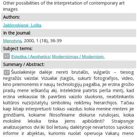
Other possibilities of the interpretation of contemporary art
images
Authors:
Jablonskienė, Lolita
In the Journal:
, 2000, 1 (18), 36-39
Menotyra
Subject terms:
;
LT
Estetika / Aesthetics
Modernizmas / Modernism.
Summary / Abstract:
Šiuolaikinėje dailėje nereti brutalūs, vulgarūs – tiesiog
LT
negražūs vaizdai. Vizualiai įtaigūs, sukurti fotografijos, video,
kino priemonėmis ir naujų technologijų pagalba, jie erzina grožio
pradų mene ieškančią akį. Intelektinė patirtis perša mintį, kad
erzina veikiausiai tik paviršinis vaizdo sluoksnis, neatitinkantis
kultūros nu(si)statytų simbolinių reikšmių hierarchijos. Tačiau
kaip kitaip interpretuoti tokius vaizdus: kokia menine mintimi jie
grindžiami, kokiame filosofiniame diskurse rutuliojasi, kokia
mokslinė leksika tinka jiems apibūdinti? Straipsnyje
analizuojamos dvi iki šiol lietuvių dailėtyroje nevartotos sąvokos:
informe ir abjektas, kuriomis nuolat operuoja Vakarų meno