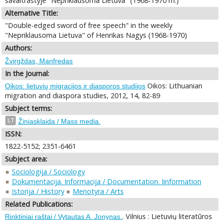
savaitraštyje "Nepriklausoma Lietuva" (1968-1970 m.)
Alternative Title:
"Double-edged sword of free speech" in the weekly
"Nepriklausoma Lietuva" of Henrikas Nagys (1968-1970)
Authors:
Žvirgždas, Manfredas
In the Journal:
Oikos: Lithuanian
Oikos: lietuvių migracijos ir diasporos studijos
migration and diaspora studies, 2012, 14, 82-89
Subject terms:
LT
Žiniasklaida / Mass media.
ISSN:
1822-5152; 2351-6461
Subject area:
Sociologija / Sociology
Dokumentacija. Informacija / Documentation. Iinformation
Istorija / History
Menotyra / Arts
Related Publications:
. Vilnius : Lietuvių literatūros
Rinktiniai raštai / Vytautas A. Jonynas.