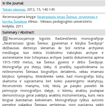
In the Journal:
, 2012, 15, 140-145
Teksto slėpiniai
Recenzuojama knyga:
Neatrastasis Ignas Šeinius: gyvenimas ir
Vilnius : Vilniaus pedagoginio universiteto
kūryba Švedijoje
leidykla, 2011.
Summary / Abstract:
Recenzuojamoje Sigutės Radzevičienės monografijoje
LT
„Neatrastasis Ignas Šeinius: gyvenimas ir kūryba Švedijoje“
didžiausias dėmesys skiriamas iki šiol netirtai archyvinei
medžiagai, kuri rinkta Stokholmo Valstybės archyve ir
asmeniniame Irvio Scheyniaus archyve. Įvairūs dokumentai apima
1915–1959 metus, kai Šeinius gyveno ir dirbo Švedijoje.
Monografija yra dviejų dalių: iš pradžių supažindinama su
nežinomomis Šeiniaus biografijos detalėmis, vėliau imamasi
kūrybos tyrinėjimų. Mokslininkė siekė, kad monografija būtų
skaitoma ir suprantama bet kokio pasirengimo skaitytojų.
Recenzentės manymu, tokį tikslą jai pavyko pasiekti tik
pirmojoje monografijos dalyje, o kūrinių analizių puslapiai
demonstruoja gerai įvaldytą analitinį instrumentarijų, kuris nėra
lengvai įkandamas kiekvienam. Monografijoje ryškus autorės
pernelyg palankus Šeiniaus vertinimas, nors pastanga siekti