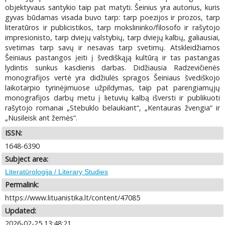
objektyvaus santykio taip pat matyti. Šeinius yra autorius, kuris
gyvas būdamas visada buvo tarp: tarp poezijos ir prozos, tarp
literatūros ir publicistikos, tarp mokslininko/filosofo ir rašytojo
impresionisto, tarp dviejų valstybių, tarp dviejų kalbų, galiausiai,
svetimas tarp savų ir nesavas tarp svetimų. Atskleidžiamos
Šeiniaus pastangos įeiti į švediškąją kultūrą ir tas pastangas
lydintis sunkus kasdienis darbas. Didžiausia Radzevičienės
monografijos vertė yra didžiulės spragos Šeiniaus švediškojo
laikotarpio tyrinėjimuose užpildymas, taip pat parengiamųjų
monografijos darbų metu į lietuvių kalbą išversti ir publikuoti
rašytojo romanai „Stebuklo belaukiant“, „Kentauras žvengia“ ir
„Nusileisk ant žemės“.
ISSN:
1648-6390
Subject area:
Literatūrologija / Literary Studies
Permalink:
https://www.lituanistika.lt/content/47085
Updated:
2026-02-25 13:48:21