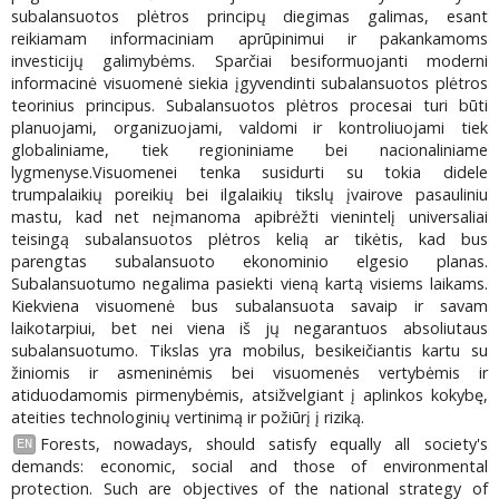
subalansuotos plėtros principų diegimas galimas, esant
reikiamam informaciniam aprūpinimui ir pakankamoms
investicijų galimybėms. Sparčiai besiformuojanti moderni
informacinė visuomenė siekia įgyvendinti subalansuotos plėtros
teorinius principus. Subalansuotos plėtros procesai turi būti
planuojami, organizuojami, valdomi ir kontroliuojami tiek
globaliniame, tiek regioniniame bei nacionaliniame
lygmenyse.Visuomenei tenka susidurti su tokia didele
trumpalaikių poreikių bei ilgalaikių tikslų įvairove pasauliniu
mastu, kad net neįmanoma apibrėžti vienintelį universaliai
teisingą subalansuotos plėtros kelią ar tikėtis, kad bus
parengtas subalansuoto ekonominio elgesio planas.
Subalansuotumo negalima pasiekti vieną kartą visiems laikams.
Kiekviena visuomenė bus subalansuota savaip ir savam
laikotarpiui, bet nei viena iš jų negarantuos absoliutaus
subalansuotumo. Tikslas yra mobilus, besikeičiantis kartu su
žiniomis ir asmeninėmis bei visuomenės vertybėmis ir
atiduodamomis pirmenybėmis, atsižvelgiant į aplinkos kokybę,
ateities technologinių vertinimą ir požiūrį į riziką.
Forests, nowadays, should satisfy equally all society's
EN
demands: economic, social and those of environmental
protection. Such are objectives of the national strategy of