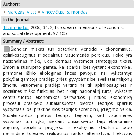
Authors:
Marozas, Vitas
Vincevičius, Raimondas
In the Journal:
, 2006, 34, 2, European dimensions of economic
Tiltai. priedas
and social development, 97-105
Summary / Abstract:
Šiandien miškas turi patenkinti vienodai - ekonominius,
LT
aplinkosauginius ir socialinius visuomenės poreikius. Tokie yra
nacionalinės miškų ūkio darnaus vystimosi strategijos tikslai.
Žmonija susirūpino gamta, kai sparčiai besivystant ekonomikai,
pramonei iškilo ekologinės krizės pavojus. Kai vykstantys
pokyčiai gamtoje pradėjo grėsti gyvybėms bei sveikatai milijonų
žmonių visuomenė pradėjo vertinti ne tik aplinkosaugines ir
socialines miško funkcijas, bet ir kaip nacionalinį turtą. Vykstant
centralizuotos ekonomikos pertvarkos į rinkos ekonomiką
procesui prasidėjo subalansuotos plėtros teorijos spartus
vystymasis bei praktinė šios teorijos sprendinių įdiegimo veikla.
Subalansuotos plėtros teorija, teigianti, kad visuomenės
vystymas turi vykti, siekiant pusiausvyros tarp ekonominio
augimo, socialinio progreso ir ekologinio stabilumo tapo
pagrindine tolesnės civilizacijos raidos alternatyva. Efektyvus