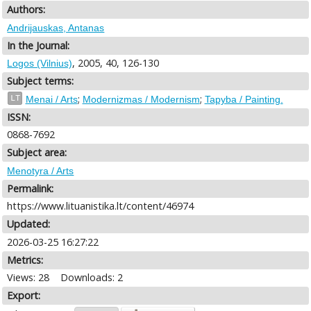
Authors:
Andrijauskas, Antanas
In the Journal:
, 2005, 40, 126-130
Logos (Vilnius)
Subject terms:
;
;
LT
Menai / Arts
Modernizmas / Modernism
Tapyba / Painting.
ISSN:
0868-7692
Subject area:
Menotyra / Arts
Permalink:
https://www.lituanistika.lt/content/46974
Updated:
2026-03-25 16:27:22
Metrics:
Views: 28
Downloads: 2
Export: