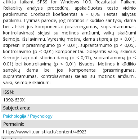
atlikta taikant SPSS for Windows 10.0. Rezultatai: Taikant
Reliability analysis procedūrą, apskaičiuotas testo vidinio
patikimumo Cronbach koeficientas a = 0,78. Testas laikytas
patikimu. Tyrimas parodė, jog motinos ir kūdikio santykių darna
bei atskiri jos komponentai (prasmingumas, suprantamumas,
kontroliavimas) siejasi su motinos amžiumi, vaikų skaičiumi
šeimoje, išsilavinimu. Vyresnių motinų darna stiprėja (p < 0,01),
stipresni ir prasmingumo (p < 0,01), suprantamumo (p < 0,05),
kontroliavimo (p < 0,01) komponentai. Didėjantis vaikų skaičius
šeimoje taip pat stiprina darną (p < 0,01), suprantamumą (p <
0,01) bei kontroliavimą (p < 0,01). Išvados: Motinos ir kūdikio
santykių darna bei jos komponentai (prasmingumas,
suprantamumas, kontroliavimas) siejasi su motinos amžiumi,
vaikų šeimoje skaičiumi.
ISSN:
1392-639X
Subject area:
Psichologija / Psychology
Permalink:
https://www.lituanistika.lt/content/46923