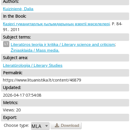
Authors:
Kuizinienė, Dalia
In the Book:
. P. 84-
Қазіргі гуманитарлық ғылымдарының өзектіі мәселелері
91.. 2011
Subject terms:
;
LT
Literatūros teorija ir kritika / Literary science and criticism
Žiniasklaida / Mass media.
Subject area:
Literatūrologija / Literary Studies
Permalink:
https://www.lituanistika.lt/content/46879
Updated:
2026-04-17 07:54:08
Metrics:
Views: 20
Export:
Choose type:
Download