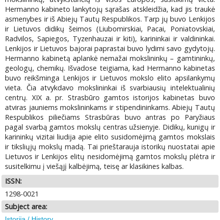
Hermanno kabineto lankytojų sąrašas atskleidžia, kad jis traukė
asmenybes ir iš Abiejų Tautų Respublikos. Tarp jų buvo Lenkijos
ir Lietuvos didikų šeimos (Liubomirskiai, Pacai, Poniatovskiai,
Radvilos, Sapiegos, Tyzenhauzai ir kiti), karininkai ir valdininkai.
Lenkijos ir Lietuvos bajorai paprastai buvo lydimi savo gydytojų.
Hermanno kabinetą aplankė nemažai mokslininkų – gamtininkų,
geologų, chemikų. Išvadose teigiama, kad Hermanno kabinetas
buvo reikšminga Lenkijos ir Lietuvos mokslo elito apsilankymų
vieta. Čia atvykdavo mokslininkai iš svarbiausių intelektualinių
centrų. XIX a. pr. Strasbūro gamtos istorijos kabinetas buvo
atviras jauniems mokslininkams ir stipendininkams. Abiejų Tautų
Respublikos piliečiams Strasbūras buvo antras po Paryžiaus
pagal svarbą gamtos mokslų centras užsienyje. Didikų, kunigų ir
karininkų vizitai liudija apie elito susidomėjimą gamtos mokslais
ir tiksliųjų mokslų madą. Tai prieštarauja istorikų nuostatai apie
Lietuvos ir Lenkijos elitų nesidomėjimą gamtos mokslų plėtra ir
susitelkimu į viešąjį kalbėjimą, teisę ar klasikines kalbas.
ISSN:
1298-0021
Subject area:
Istorija / History