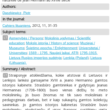
naturelle de Jean Hermann au XVIIIe siècle
Authors:
Daszkiewicz, Piotr
In the Journal:
, 2012, 11, 31-35
Cahiers lituaniens
Subject terms:
;
LT
Asmenybės / Persons
Mokslinis ugdymas / Scientific
;
;
education
Mokslo istorija / History of science
Muziejai /
;
;
Museums
Švietimo epocha / Enlightenment
Universitetai /
;
;
Universities
1569 - 1795. Naujieji laikai. ATR
1795-1915.
;
;
Lietuva Rusijos imperijos sudėtyje
Lenkija (Poland)
Lietuva
(Lithuania).
Summary / Abstract:
Straipsnyje atskleidžiama, kokie atstovai iš Lietuvos ir
LT
Lenkijos lankėsi garsiajame XVIII a. Jeano Hermanno gamtos
istorijos kabinete. Strasbūro gamtininkas ir gydytojas Jeanas
Hermannas (1738–1800) buvo vienas didžių to meto
mokslininkų. Jis buvo žinomas ne tik savo moksliniais ir
pedagoginiais darbais, bet ir kaip sukauptų gamtos kolekcijų
savininkas. Jo gamtos istorijos kabinetas Strasbūre buvo
mokslininkų, atvykstančių iš visos Europos, susitikimų vieta.