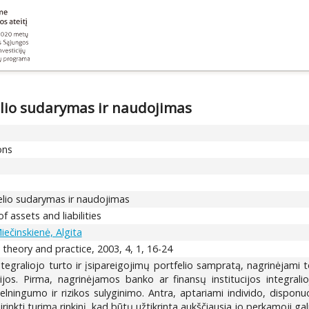
felio sudarymas ir naudojimas
ons
tfelio sudarymas ir naudojimas
f assets and liabilities
iečinskienė, Algita
theory and practice, 2003, 4, 1, 16-24
integraliojo turto ir įsipareigojimų portfelio sampratą, nagrinėja
ijos. Pirma, nagrinėjamos banko ar finansų institucijos integralio
lningumo ir rizikos sulyginimo. Antra, aptariami individo, disponuoj
rinkti turimą rinkinį, kad būtų užtikrinta aukščiausia jo perkamoji gali