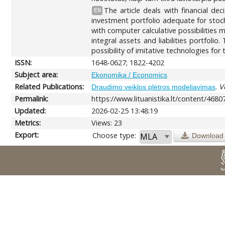
The article deals with financial d
EN
investment portfolio adequate for stoch
with computer calculative possibilities
integral assets and liabilities portfol
possibility of imitative technologies fo
ISSN:
1648-0627; 1822-4202
Subject area:
Ekonomika / Economics
Related Publications:
.
V
Draudimo veiklos plėtros modeliavimas
Permalink:
https://www.lituanistika.lt/content/4680
Updated:
2026-02-25 13:48:19
Metrics:
Views: 23
Export:
Choose type:
Download