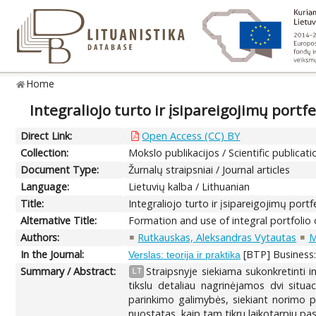
Home
Integraliojo turto ir įsipareigojimų port
Direct Link:
Open Access (CC) BY
Collection:
Mokslo publikacijos / Scientific publicati
Document Type:
Žurnalų straipsniai / Journal articles
Language:
Lietuvių kalba / Lithuanian
Title:
Integraliojo turto ir įsipareigojimų por
Alternative Title:
Formation and use of integral portfolio o
Authors:
Rutkauskas, Aleksandras Vytautas
M
In the Journal:
[BTP] Business: 
Verslas: teorija ir praktika
Summary / Abstract:
Straipsnyje siekiama sukonkretinti 
LT
tikslu detaliau nagrinėjamos dvi situac
parinkimo galimybės, siekiant norimo pe
nuostatas, kaip tam tikru laikotarpiu pasi