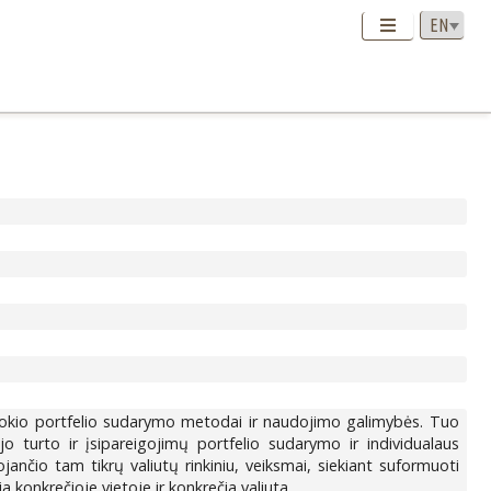
mi tokio portfelio sudarymo metodai ir naudojimo galimybės. Tuo
jo turto ir įsipareigojimų portfelio sudarymo ir individualaus
ančio tam tikrų valiutų rinkiniu, veiksmai, siekiant suformuoti
a konkrečioje vietoje ir konkrečia valiuta.