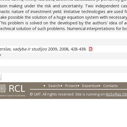
ecision making under the risk and uncertainty. Two independent cas
astic nature of investment yield. Imitative technologies are used 
 make possible the solution of a huge equation system with necessary
io. This problem is solved on the developed by the authors' idea of
r technical solution of such problems. Numerical interpretations for b
erslas, vadyba ir studijos
2009, 2008, 428-438.
7
Search
Project
Expertise
Contacts
© LMT. All rights reserved.
Site is running on
KUSoftas C