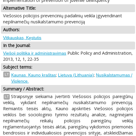
implementation of prevention of juvenile delinquency
Alternative Title:
Viešosios policijos prevencinių padalinių veikla įgyvendinant
nepilnamečių nusikalstamumo prevenciją
Authors:
Vitkauskas, Kęstutis
In the Journal:
Public Policy and Administration,
Viešoji politika ir administravimas
2013, 12, 1, 22-35
Subject terms:
;
;
LT
Kaunas. Kauno kraštas
Lietuva (Lithuania)
Nusikalstamumas /
Violence.
Summary / Abstract:
Straipsnyje siekiama įvertinti Viešosios policijos pareigūnų
LT
veiklą, vykdant nepilnamečių nusikalstamumo prevenciją.
Remiantis teisės aktų, Kauno apskrities Viešosios policijos
veiklos bei sociologinio tyrimo rezultatų analize, nagrinėjami
nepilnamečių reikalų policijos pareigūnų veiklą
reglamentuojantys teisės aktai, pareigūnų vykdomos priemonės
bendrosios ir individualiosios prevencijos srityje, atskleidžiamas