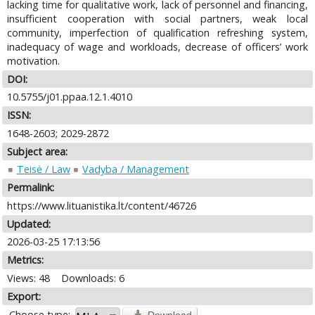
lacking time for qualitative work, lack of personnel and financing,
insufficient cooperation with social partners, weak local
community, imperfection of qualification refreshing system,
inadequacy of wage and workloads, decrease of officers’ work
motivation.
DOI:
10.5755/j01.ppaa.12.1.4010
ISSN:
1648-2603; 2029-2872
Subject area:
Teisė / Law
Vadyba / Management
Permalink:
https://www.lituanistika.lt/content/46726
Updated:
2026-03-25 17:13:56
Metrics:
Views: 48
Downloads: 6
Export:
Choose type: