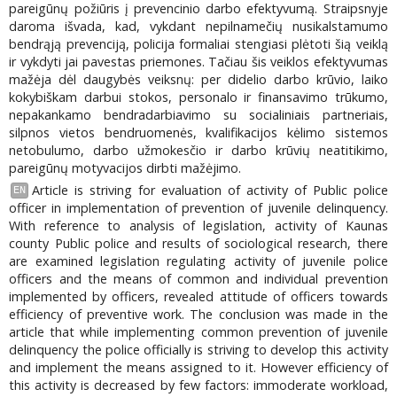
pareigūnų požiūris į prevencinio darbo efektyvumą. Straipsnyje
daroma išvada, kad, vykdant nepilnamečių nusikalstamumo
bendrąją prevenciją, policija formaliai stengiasi plėtoti šią veiklą
ir vykdyti jai pavestas priemones. Tačiau šis veiklos efektyvumas
mažėja dėl daugybės veiksnų: per didelio darbo krūvio, laiko
kokybiškam darbui stokos, personalo ir finansavimo trūkumo,
nepakankamo bendradarbiavimo su socialiniais partneriais,
silpnos vietos bendruomenės, kvalifikacijos kėlimo sistemos
netobulumo, darbo užmokesčio ir darbo krūvių neatitikimo,
pareigūnų motyvacijos dirbti mažėjimo.
Article is striving for evaluation of activity of Public police
EN
officer in implementation of prevention of juvenile delinquency.
With reference to analysis of legislation, activity of Kaunas
county Public police and results of sociological research, there
are examined legislation regulating activity of juvenile police
officers and the means of common and individual prevention
implemented by officers, revealed attitude of officers towards
efficiency of preventive work. The conclusion was made in the
article that while implementing common prevention of juvenile
delinquency the police officially is striving to develop this activity
and implement the means assigned to it. However efficiency of
this activity is decreased by few factors: immoderate workload,