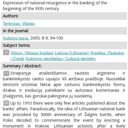
Expression of national resurgence in the banking of the
beginning of the XXth century
Authors:
Terleckas, Vladas
In the Journal:
, 2005, 8-9, 94-100
Kultūros barai
Subject terms:
;
;
LT
Vilnius. Vilniaus kraštas
Lietuva (Lithuania)
Kreditas. Paskolos
;
/ Credit
Kultūrinis identitetas / Cultural identitity.
Summary / Abstract:
Straipsnyje atskleidžiamos tautinio atgimimo ir
LT
bankininkystės raidos sąsajos XX amžiaus pradžioje. Nuosekliai
dėstomi istoriniai faktai apie Lietuvos bankininkystės formų
ištakas ir evoliuciją pateikiami su autoriaus komentarais ir
įžvalgomis, kas gerokai palengvina jų suvokimą.
Up to 1910 there were only few articles published about the
EN
banks' affairs. Paradoxically, the idea of Lithuanian national bank
was provoked by 500th anniversary of Žalgiris battle, when
Poles decided to commemorate the event by erecting a
monument in Krakow. Lithuanian activists after a lively