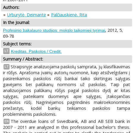
Authors:
Urburytė, Deimantė
Palčiauskienė, Rita
In the Journal:
, 2012, 5,
Profesinio bakalauro studijos: mokslo taikomieji tyrimai
69-78
Subject terms:
LT
Kreditas. Paskolos / Credit.
Summary / Abstract:
Straipsnyje analizuojama paskolų samprata, jų klasifikavimas
LT
ir rūšys. Aprašoma įvairių autorių nuomonė, kaip atsižvelgdami į
pasirenkamos paskolos rūšį bankai taiko skirtingas sąlygas
gavėjams bei palūkanų normoms už paskolas. Taip pat
analizuojamos palūkanų rūšys pagal paskolos dydį ar kitas
sąlygas, pateikiami duomenys apie sąlygas, įtakojančias
paskolos rūšį. Nagrinėjamos pagrindinės makroekonominės
priežastys, kodėl bankų teikiamos paskolos tampa
probleminėmis paskolomis.
The overdue loans of Svvedbank, AB and AB SEB bank in
EN
2007 - 2011 are analyzed in this professional bachelor's thesis.