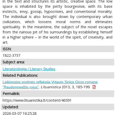
in the text and structures its artistic, creative space. The low
space is inhabited by the petty bourgeoisie, with its base
instincts, envy, gossip, hypocrisies, and conventional morality.
The individual is also brought down by contemporary urban
civilization, which loosens moral norms and eliminates
spirituality. In the meantime, the subject of the novel escapes
from the ruinous pit of his surroundings by establishing himself
in a higher sphere – in the world of the spirit, of creativity, and
art.
ISSN:
1822-3737
Subject area:
Literatūrologija / Literary Studies
Related Publications:
Laikinosios sostinės refleksija Vytauto Sirijos Giros romane
.
Lituanistica
2013, 3, 185-199.
"Raudonmedžio rojus"
Permalink:
https://www.lituanistika.lt/content/46591
Updated:
2026-03-07 16:25:28