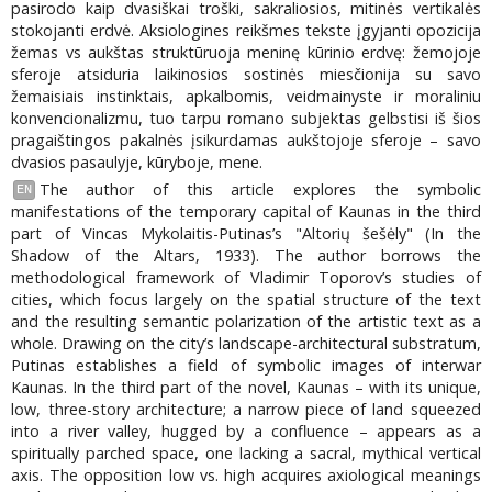
pasirodo kaip dvasiškai troški, sakraliosios, mitinės vertikalės
stokojanti erdvė. Aksiologines reikšmes tekste įgyjanti opozicija
žemas vs aukštas struktūruoja meninę kūrinio erdvę: žemojoje
sferoje atsiduria laikinosios sostinės miesčionija su savo
žemaisiais instinktais, apkalbomis, veidmainyste ir moraliniu
konvencionalizmu, tuo tarpu romano subjektas gelbstisi iš šios
pragaištingos pakalnės įsikurdamas aukštojoje sferoje – savo
dvasios pasaulyje, kūryboje, mene.
The author of this article explores the symbolic
EN
manifestations of the temporary capital of Kaunas in the third
part of Vincas Mykolaitis-Putinas’s "Altorių šešėly" (In the
Shadow of the Altars, 1933). The author borrows the
methodological framework of Vladimir Toporov’s studies of
cities, which focus largely on the spatial structure of the text
and the resulting semantic polarization of the artistic text as a
whole. Drawing on the city’s landscape-architectural substratum,
Putinas establishes a field of symbolic images of interwar
Kaunas. In the third part of the novel, Kaunas – with its unique,
low, three-story architecture; a narrow piece of land squeezed
into a river valley, hugged by a confluence – appears as a
spiritually parched space, one lacking a sacral, mythical vertical
axis. The opposition low vs. high acquires axiological meanings