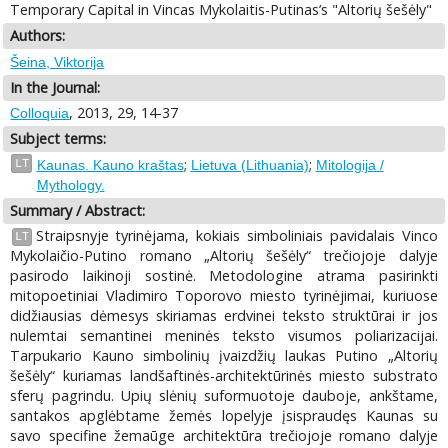
Temporary Capital in Vincas Mykolaitis-Putinas’s "Altorių šešėly"
Authors:
Šeina, Viktorija
In the Journal:
, 2013, 29, 14-37
Colloquia
Subject terms:
;
;
LT
Kaunas. Kauno kraštas
Lietuva (Lithuania)
Mitologija /
Mythology.
Summary / Abstract:
Straipsnyje tyrinėjama, kokiais simboliniais pavidalais Vinco
LT
Mykolaičio-Putino romano „Altorių šešėly“ trečiojoje dalyje
pasirodo laikinoji sostinė. Metodologine atrama pasirinkti
mitopoetiniai Vladimiro Toporovo miesto tyrinėjimai, kuriuose
didžiausias dėmesys skiriamas erdvinei teksto struktūrai ir jos
nulemtai semantinei meninės teksto visumos poliarizacijai.
Tarpukario Kauno simbolinių įvaizdžių laukas Putino „Altorių
šešėly“ kuriamas landšaftinės-architektūrinės miesto substrato
sferų pagrindu. Upių slėnių suformuotoje dauboje, ankštame,
santakos apglėbtame žemės lopelyje įsispraudęs Kaunas su
savo specifine žemaūge architektūra trečiojoje romano dalyje