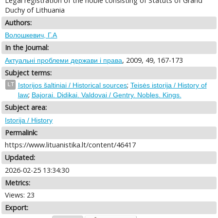
Legal registration of the noble consisting of Statuts of Grand
Duchy of Lithuania
Authors:
Волошкевич, Г.А
In the Journal:
, 2009, 49, 167-173
Актуальні проблеми держави і права
Subject terms:
;
LT
Istorijos šaltiniai / Historical sources
Teisės istorija / History of
;
law
Bajorai. Didikai. Valdovai / Gentry. Nobles. Kings.
Subject area:
Istorija / History
Permalink:
https://www.lituanistika.lt/content/46417
Updated:
2026-02-25 13:34:30
Metrics:
Views: 23
Export: