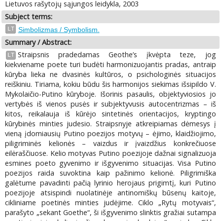
Lietuvos rašytojų sąjungos leidykla, 2003
Subject terms:
LT
Simbolizmas / Symbolism.
Summary / Abstract:
Straipsnis pradedamas Geothe’s įkvėpta teze, jog
LT
kiekviename poete turi budėti harmonizuojantis pradas, antraip
kūryba lieka ne dvasinės kultūros, o psichologinės situacijos
reiškiniu. Tiriama, kokiu būdu šis harmonijos siekimas išsipildo V.
Mykolaičio-Putino kūryboje. Išorinis pasaulis, objektyviosios jo
vertybės iš vienos pusės ir subjektyvusis autocentrizmas – iš
kitos, reikalauja iš kūrėjo sintetinės orientacijos, kryptingo
kūrybinės minties judesio. Straipsnyje atkreipiamas dėmesys į
vieną įdomiausių Putino poezijos motyvų – ėjimo, klaidžiojimo,
piligriminės kelionės – vaizdus ir įvaizdžius konkrečiuose
eilėraščiuose. Kelio motyvas Putino poezijoje dažnai signalizuoja
esmines poeto gyvenimo ir išgyvenimo situacijas. Visa Putino
poezijos raida suvoktina kaip pažinimo kelionė. Piligrimiška
galėtume pavadinti pačią lyrinio herojaus prigimtį, kuri Putino
poezijoje atsispindi nuolatinėje antinomiškų būsenų kaitoje,
cikliniame poetinės minties judėjime. Ciklo „Rytų motyvais“,
parašyto „sekant Goethe“, ši išgyvenimo slinktis gražiai sutampa