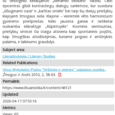
su tiesioginiu keliaujančio „benamio beduino“ vaizdu. Ciklo
epicentras glūdi kontrastingų dialogų sankirtose, kur susiduria
„džiuginanti oazė“ ir „karštas smėlis“ bei tarp šių dviejų priešybių
klajojanti žmogaus siela. Klajonė – vienintelė viltis harmonizuoti
gyvenimo priešpriešas. Kelio jausena gaiviai ir netikėtai
nuskamba eilėraštyje „Rūpintojėlis“. Kosminis vientisumas,
priešybių sintezė čia staiga atsiveria kaip spontaninis pojūtis,
kaip žmogiškas atsidūsėjimas, kuriame jungiasi ir amžinybės
palaima, ir laikinumo graudulys.
Subject area:
Literatūrologija / Literary Studies
Related Publications:
.
Vinco Mykolaičio-Putino "Viršūnės ir gelmės": pabaigos poetika.
Žmogus ir žodis
2010, 2, 58-63.
Permalink:
https://www.lituanistika.lt/content/46121
Updated:
2026-04-17 07:53:16
Metrics:
Views: 65