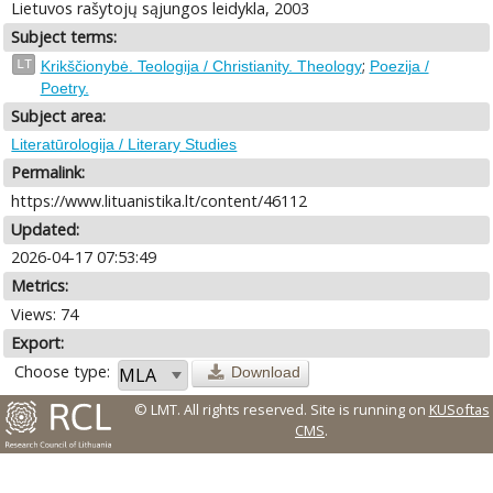
Lietuvos rašytojų sąjungos leidykla, 2003
Subject terms:
;
LT
Krikščionybė. Teologija / Christianity. Theology
Poezija /
Poetry.
Subject area:
Literatūrologija / Literary Studies
Permalink:
https://www.lituanistika.lt/content/46112
Updated:
2026-04-17 07:53:49
Metrics:
Views: 74
Export:
Choose type:
Download
© LMT. All rights reserved.
Site is running on
KUSoftas
CMS
.