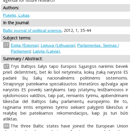
agenda for future research
Authors:
Pukelis, Lukas
In the Journal:
, 2012, 1, 35-44
Baltic journal of political science
Subject terms:
;
;
LT
Estija (Estonia)
Lietuva (Lithuania)
Parlamentas. Seimas /
;
Parliament
Latvija (Latvia).
Summary / Abstract:
Trys Baltijos šalys tapo Europos Sąjungos narėmis beveik
LT
prieš dešimtmetį, bet iki šiol netyrinėta, kokią įtaką narystė ES
padarė šių šalių nacionalinėms politinėms sistemoms.
Straipsnyje pateikiama specializuotos literatūros apžvalga apie
narystės ES poveikį santykiams tarp įstatymų leidžiamosios ir
vykdomosios valdžios, taip pat, remiantis tyrimu, apibendrinami
lūkesčiai dėl Baltijos šalių parlamentų europėjimo. Be to,
raginama imtis empirinio tyrimo siekiant palyginti lūkesčius ir
realybę bei pateikiamos rekomendacijos, kaip jis turi būti
atliktas.
The three Baltic states have joined the European Union
EN