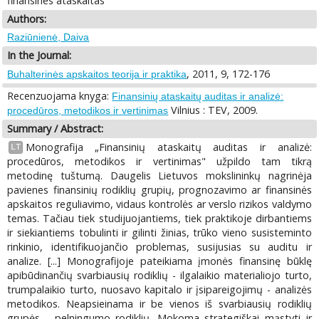
finansines ataskaitas
Authors:
Raziūnienė, Daiva
In the Journal:
, 2011, 9, 172-176
Buhalterinės apskaitos teorija ir praktika
Recenzuojama knyga:
Finansinių ataskaitų auditas ir analizė:
Vilnius : TEV, 2009.
procedūros, metodikos ir vertinimas
Summary / Abstract:
Monografija „Finansinių ataskaitų auditas ir analizė:
LT
procedūros, metodikos ir vertinimas" užpildo tam tikrą
metodinę tuštumą. Daugelis Lietuvos mokslininkų nagrinėja
pavienes finansinių rodiklių grupių, prognozavimo ar finansinės
apskaitos reguliavimo, vidaus kontrolės ar verslo rizikos valdymo
temas. Tačiau tiek studijuojantiems, tiek praktikoje dirbantiems
ir siekiantiems tobulinti ir gilinti žinias, trūko vieno susisteminto
rinkinio, identifikuojančio problemas, susijusias su auditu ir
analize. [...] Monografijoje pateikiama įmonės finansinę būklę
apibūdinančių svarbiausių rodiklių - ilgalaikio materialiojo turto,
trumpalaikio turto, nuosavo kapitalo ir įsipareigojimų - analizės
metodikos. Neapsieinama ir be vienos iš svarbiausių rodiklių
grupės - pelningumo rodiklių. Mokoma strategiškai mąstyti ir