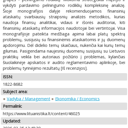
vykdyti pardavimo pelningumo rodiklių kompleksinę analizę.
Šioje monografijos dalyje rekomenduojamos finansinių
ataskaitų svarbiausių straipsnių analizės metodikos, kurias
naudoja finansų analitikai, vidaus ir išorės auditoriai, kiti
finansinių ataskaitų informacijos naudotojai bei vertintojai. Visa
monografijoje pateikta medžiaga apima labai platų spektrą
problemų, susijusių su finansinėmis ataskaitomis ir jų duomenų
apdorojimu. Dėl didelio temų skaičiaus, nukenčia kai kurių temų
gilumas. Pasigendama naujesnių duomenų susijusių su Lietuvos
praktikų veikla bei autoriaus požiūrio į problemas, kylančias
šiuolaikinėje apskaitos ir audito reglamentavimo aplinkoje, bei
problemų tyrinėjimo rezultatų [Iš recenzijos].
ISSN:
1822-8682
Subject area:
Vadyba / Management
Ekonomika / Economics
Permalink:
https://www.lituanistika.lt/content/46025
Updated: