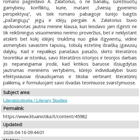
romano pageidavo A. Zalatorius, o ne banalių, surežisuotų
gamybinių konfliktų, kurie, matant „šviesią gyvenimo
perspektyvą“, vis tiek romano pabaigoje turėjo baigtis
„pažangiųjų“ jėgų ir idėjų pergale. A. Zalatorius buvo
apdovanotas jautria menine klausa, kuri leisdavo jam išgirsti ne
tik reikšmingus visuomeninio nerimo proveržius, bet ir neklystant
atskirti bet kokį idėjinį triukšmą nuo giliai išgyventų, vidine
asmenybės savastimi tapusių, tobulą estetinę išraišką įgavusių
dalykų. Kad ir nepalikęs panašaus pasažo, skirto literatūros
teoretikui ar istorikui, savo literatūros istorijos ir teorijos darbais
jis nepaneigiamai įrodė, kad kritikos baruose išsiugdytas
jautrumas meninėms vertybėms, kūrėjo individualybei buvo
efektyviausiai išnaudojamas ir tiksliai vertinant literatūrinį
palikimą, ir formuluojant savo išvadas teoriniuose svarstymuose.
Subject area:
Literatūrologija / Literary Studies
Permalink:
https://www.lituanistika.lt/content/45982
Updated:
2026-04-16 09:44:01