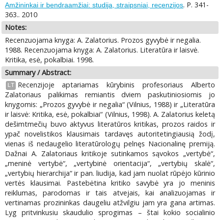
. P. 341-
Amžininkai ir bendraamžiai: studija, straipsniai, recenzijos
363.. 2010
Notes:
Recenzuojama knyga: A. Zalatorius. Prozos gyvybė ir negalia.
1988. Recenzuojama knyga: A. Zalatorius. Literatūra ir laisvė.
Kritika, esė, pokalbiai. 1998.
Summary / Abstract:
Recenzijoje aptariamas kūrybinis profesoriaus Alberto
LT
Zalatoriaus palikimas remiantis dviem paskutiniosiomis jo
knygomis: „Prozos gyvybė ir negalia“ (Vilnius, 1988) ir „Literatūra
ir laisvė: Kritika, esė, pokalbiai“ (Vilnius, 1998). A. Zalatorius keletą
dešimtmečių buvo aktyvus literatūros kritikas, prozos raidos ir
ypač novelistikos klausimais tardavęs autoritetingiausią žodį,
vienas iš nedaugelio literatūrologų pelnęs Nacionalinę premiją.
Dažnai A. Zalatoriaus kritikoje sutinkamos sąvokos „vertybė“,
„meninė vertybė“, „vertybinė orientacija“, „vertybių skalė“,
„vertybių hierarchija“ ir pan. liudija, kad jam nuolat rūpėjo kūrinio
vertės klausimai. Pastebėtina kritiko savybė yra jo meninis
reiklumas, parodomas ir tais atvejais, kai analizuojamas ir
vertinamas prozininkas daugeliu atžvilgiu jam yra gana artimas.
Lyg pritvinkusiu skaudulio sprogimas – štai kokio socialinio