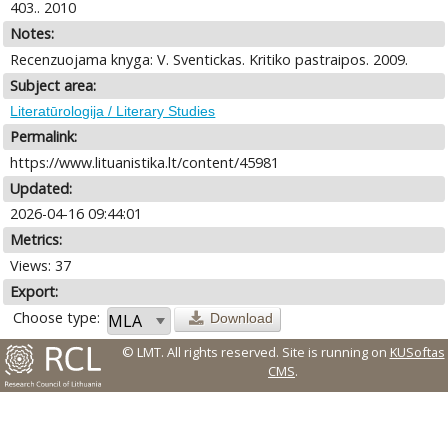
403.. 2010
Notes:
Recenzuojama knyga: V. Sventickas. Kritiko pastraipos. 2009.
Subject area:
Literatūrologija / Literary Studies
Permalink:
https://www.lituanistika.lt/content/45981
Updated:
2026-04-16 09:44:01
Metrics:
Views: 37
Export:
Choose type:
Download
© LMT. All rights reserved.
Site is running on
KUSoftas
CMS
.