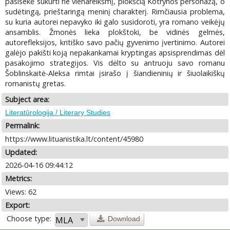
pasisekė sukurti ne vienareikšmį, plokščią Kotrynos personažą, o
sudėtingą, prieštaringą meninį charakterį. Rimčiausia problema,
su kuria autorei nepavyko iki galo susidoroti, yra romano veikėjų
ansamblis. Žmonės lieka plokštoki, be vidinės gelmės,
autorefleksijos, kritiško savo pačių gyvenimo įvertinimo. Autorei
galėjo pakišti koją nepakankamai kryptingas apsisprendimas dėl
pasakojimo strategijos. Vis dėlto su antruoju savo romanu
Šoblinskaitė-Aleksa rimtai įsirašo į šiandieninių ir šiuolaikiškų
romanistų gretas.
Subject area:
Literatūrologija / Literary Studies
Permalink:
https://www.lituanistika.lt/content/45980
Updated:
2026-04-16 09:44:12
Metrics:
Views: 62
Export:
Choose type:
Download