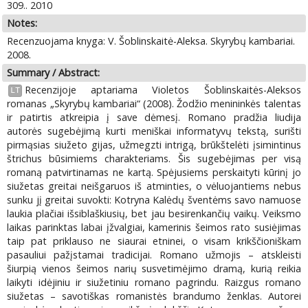
309.. 2010
Notes:
Recenzuojama knyga: V. Šoblinskaitė-Aleksa. Skyrybų kambariai.
2008.
Summary / Abstract:
Recenzijoje aptariama Violetos Šoblinskaitės-Aleksos
LT
romanas „Skyrybų kambariai“ (2008). Žodžio menininkės talentas
ir patirtis atkreipia į save dėmesį. Romano pradžia liudija
autorės sugebėjimą kurti meniškai informatyvų tekstą, surišti
pirmąsias siužeto gijas, užmegzti intrigą, brūkštelėti įsimintinus
štrichus būsimiems charakteriams. Šis sugebėjimas per visą
romaną patvirtinamas ne kartą. Spėjusiems perskaityti kūrinį jo
siužetas greitai neišgaruos iš atminties, o vėluojantiems nebus
sunku jį greitai suvokti: Kotryna Kalėdų šventėms savo namuose
laukia plačiai išsiblaškiusių, bet jau besirenkančių vaikų. Veiksmo
laikas parinktas labai įžvalgiai, kamerinis šeimos rato susiėjimas
taip pat priklauso ne siaurai etninei, o visam krikščioniškam
pasauliui pažįstamai tradicijai. Romano užmojis – atskleisti
šiurpią vienos šeimos narių susvetimėjimo dramą, kurią reikia
laikyti idėjiniu ir siužetiniu romano pagrindu. Raizgus romano
siužetas – savotiškas romanistės brandumo ženklas. Autorei