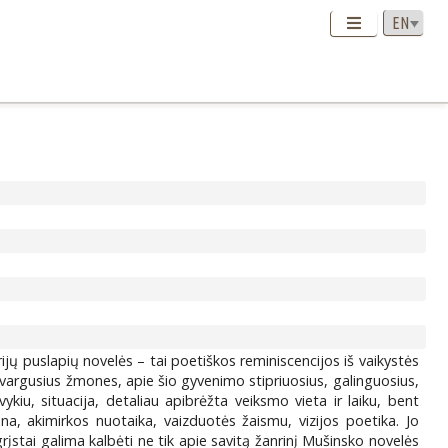
jų puslapių novelės – tai poetiškos reminiscencijos iš vaikystės
avargusius žmones, apie šio gyvenimo stipriuosius, galinguosius,
ykiu, situacija, detaliau apibrėžta veiksmo vieta ir laiku, bent
, akimirkos nuotaika, vaizduotės žaismu, vizijos poetika. Jo
įstai galima kalbėti ne tik apie savitą žanrinį Mušinsko novelės