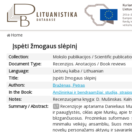
Home
Įspėti žmogaus slėpinį
Collection:
Mokslo publikacijos / Scientific publicati
Document Type:
Recenzijos. Anotacijos / Book reviews
Language:
Lietuvių kalba / Lithuanian
Title:
Įspėti žmogaus slėpinį
Authors:
Bražėnas, Petras
In the Book:
Amžininkai ir bendraamžiai: studija, straips
Notes:
Recenzuojama knyga: D. Mušinskas. Kaln
Summary / Abstract:
Recenzijoje aptariama Danieliaus Mus
LT
ir paauglystės, ciklas apie Munkų, apie 
blizgančiuosius. Prozininkas suformavo s
minimaliu veikėjų ansambliu, šiuos men
novelių personažams aktyvių ir savaranki