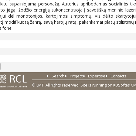
s kitu supainiojamą personažą. Autorius apribodamas socialinės ti
o jėgą, žodžio energiją sukoncentruoja į savotišką meninio lazerio
ojui dėl monotonijos, kartojimosi simptomų. Vis dėlto skaitytoju
tį modifikuotą žanrą, savą herojų ratą, pakankamai platų stilistinių 
s fone.
6
Search
Project
Expertise
Contacts
© LMT. All rights reserved.
Site is running on
KUSoftas C