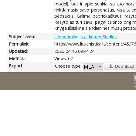
modelį, bet ir apie sunkiai su kuo nor
rinkdamasis savo personažus, visą talent
pėdsakus. Galima papriekaištauti rašyt
Rašytojas turi savą, pagal talento prigim
Knyga išsiskiria šiandieninės mūsų prozo
Subject area:
Literatūrologija / Literary Studies
Permalink:
https://www.lituanistika.lt/content/4597
Updated:
2026-04-16 09:44:24
Metrics:
Views: 62
Export:
Choose type:
Download