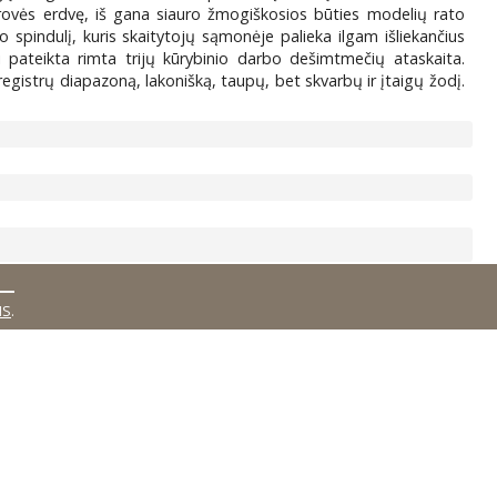
krovės erdvę, iš gana siauro žmogiškosios būties modelių rato
 spindulį, kuris skaitytojų sąmonėje palieka ilgam išliekančius
i pateikta rimta trijų kūrybinio darbo dešimtmečių ataskaita.
registrų diapazoną, lakonišką, taupų, bet skvarbų ir įtaigų žodį.
MS
.