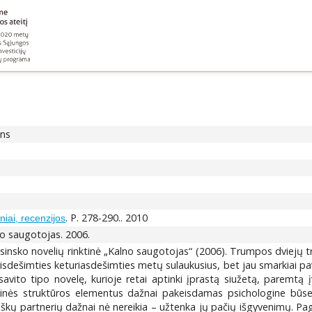
ons
. P. 278-290.. 2010
niai, recenzijos
o saugotojas. 2006.
insko novelių rinktinė „Kalno saugotojas“ (2006). Trumpos dviejų tri
trisdešimties keturiasdešimties metų sulaukusius, bet jau smarkiai p
avito tipo novelę, kurioje retai aptinki įprastą siužetą, paremtą įv
inės struktūros elementus dažnai pakeisdamas psichologine būsena
škų partnerių dažnai nė nereikia – užtenka jų pačių išgyvenimų. Pagr