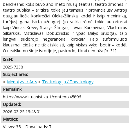
bendresnė: koks buvo ano meto mūsų teatras, teatro žmonės ir
teatro publika – ar tikrai tokie jau tamsūs ir provincialūs? Antroji
daugiau liečia konkrečiai Oleką-Žilinską: kodėl ir kaip menininką,
turėjusį gana tvirtą užnugarį (jo veiklą rėmė tokie autoritetai
kaip Vincas Krėvė, Stasys Šilingas, Levas Karsavinas, Vladimiras
Šilkarskis, Mstislavas Dobužinskis ir ypač Balys Sruoga), taip
lengvai sudorojo negeranoriai kritikai? Taip suformuluoti
klausimai leidžia ne tik atskleisti, kaip viskas vyko, bet ir – kodėl.
O neaiškumų šioje istorijoje, pasirodo, tikrai nemaža [p. 31].
ISSN:
2029-7238
Subject area:
Menotyra / Arts
Teatrologija / Theatrology
Permalink:
https://www.lituanistika.lt/content/45896
Updated:
2026-02-25 13:48:01
Metrics:
Views: 35
Downloads: 7