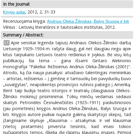
In the Journal:
, 2012, 2, 31-33
Knygų aidai
Recenzuojama knyga:
Andrius-Oleka Žilinskas, Balys Sruoga ir kiti
Vilnius : Lietuvių literatūros ir tautosakos institutas, 2012.
Summary / Abstract:
Apie senokai legenda tapusį Andriaus Olekos-Žilinsko darbą
LT
Lietuvoje 1929–1934 m. rašyta daug, gal net daugiau negu apie
kitus tarpukario Lietuvos teatro reiškinius ir įvykius. Be visų kitų
publikacijų šia tema – gana išsami Gintaro Aleknonio
monografija "Pakeliui: Režisierius Andrius Oleka-Žilinskas (2001)".
Atrodo, ką čia nauja pasakysi: atvažiavo talentingas menininkas
– artistas, režisierius – į gimtinę ir tamsuolių bei pavyduolių buvo
„suvalgytas“, neapsikentęs provincijos rutinos pabėgo į Ameriką.
Bent taip liudija teatro istorijos ir teatralų (daugiausia Olekos-
Žilinsko mokinių) prisiminimai. Tokių minčių vedamas sėdausi
skaityti Petronėlės Česnulevičiūtės (1925–1911) paskutiniosios
(jau pomirtinės) knygos Andrius Oleka-Žilinskas, Balys Sruoga ir
kiti. Knygos autorė puikiai nujautė galimą skaitytojo skepsį, tad
įžanginiame skyriuje „Klausimai – atsakymai. Ir vėl klausimai
(Vietoj pratarmės) priversta teisintis, kad imasi tokios
nučiupinėtos temos, iškelia dvi rūpimų klausimų grupes. Pirmoji