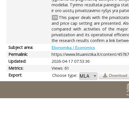
modeliai. Tyrimo rezultatai paneigia sta
ir oro uostų privatizavimo ryšys yra patvi
This paper deals with the privatizat
EN
and price cap setting are presented. Also
compared with activities of the major
privatization and its operational efficien
the research results confirm a link betwee
Subject area:
Ekonomika / Economics
Permalink:
https://www.lituanistika.lt/content/4578
Updated:
2026-04-17 07:53:36
Metrics:
Views: 61
Export:
Choose type:
Download