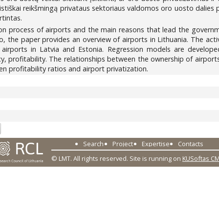
tistiškai reikšmingą privataus sektoriaus valdomos oro uosto dalies
rtintas.
ion process of airports and the main reasons that lead the governme
, the paper provides an overview of airports in Lithuania. The activ
 airports in Latvia and Estonia. Regression models are develop
cy, profitability. The relationships between the ownership of airports
n profitability ratios and airport privatization.
7
Search
Project
Expertise
Contacts
© LMT. All rights reserved.
Site is running on
KUSoftas C