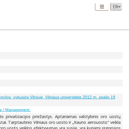
ncijos, vykusios Vilniuje, Vilniaus universitete 2012 m. spalio 19
s / Management.
s privatizacijos priežastys. Aptariamas valstybinis oro uostų
stai. Tarptautinio Vilniaus oro uosto ir „Kauno aerouosto" veikla
r oro uosto veiklos efektyvumas yra susiję, yra kuriami regresijos