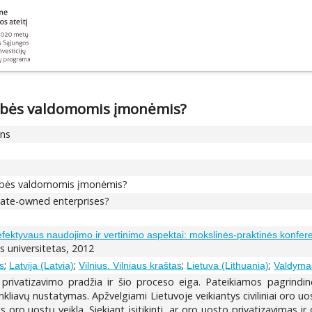
lstybės valdomomis įmonėmis?
ons
lstybės valdomomis įmonėmis?
state-owned enterprises?
, efektyvaus naudojimo ir vertinimo aspektai: mokslinės-praktinės konfere
aus universitetas, 2012
;
;
;
;
s
Latvija (Latvia)
Vilnius. Vilniaus kraštas
Lietuva (Lithuania)
Valdyma
rivatizavimo pradžia ir šio proceso eiga. Pateikiamos pagrindinė
kliavų nustatymas. Apžvelgiami Lietuvoje veikiantys civiliniai oro uo
s oro uostų veikla. Siekiant įsitikinti, ar oro uosto privatizavimas i