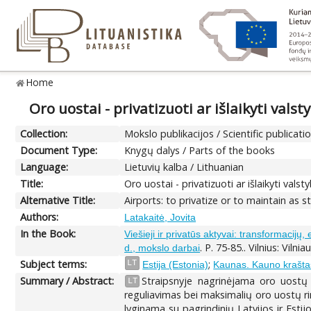
Home
Oro uostai - privatizuoti ar išlaikyti va
Collection:
Mokslo publikacijos / Scientific publicati
Document Type:
Knygų dalys / Parts of the books
Language:
Lietuvių kalba / Lithuanian
Title:
Oro uostai - privatizuoti ar išlaikyti va
Alternative Title:
Airports: to privatize or to maintain as 
Authors:
Latakaitė, Jovita
In the Book:
Viešieji ir privatūs aktyvai: transformacijų
. P. 75-85.. Vilnius: Vilni
d., mokslo darbai
Subject terms:
;
LT
Estija (Estonia)
Kaunas. Kauno krašta
Summary / Abstract:
Straipsnyje nagrinėjama oro uostų p
LT
reguliavimas bei maksimalių oro uostų rin
lyginama su pagrindinių Latvijos ir Estijo