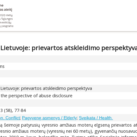
 Lietuvoje: prievartos atskleidimo perspektyv
ons
 Lietuvoje: prievartos atskleidimo perspektyva
 the perspective of abuse disclosure
 3 (58), 77-84
;
;
on. Conflict
Pagyvenę asmenys / Elderly
Sveikata / Health.
artą šeimoje patyrusių vyresnio amžiaus moterų elgseną prievartos 
vyresnio amžiaus moterų (vyresnių nei 60 metų), gyvenančių nuosavu