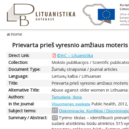
Home
Prievarta prieš vyresnio amžiaus moteris
Direct Link:
©InC – Lituanistika
Collection:
Mokslo publikacijos / Scientific publicati
Document Type:
Žurnalų straipsniai / Journal articles
Language:
Lietuvių kalba / Lithuanian
Title:
Prievarta prieš vyresnio amžiaus moteris
Alternative Title:
Abuse against older women in Lithuania:
Authors:
Tamutienė, Ilona
In the Journal:
Public health, 2012,
Visuomenės sveikata
Subject terms:
LT
Diskriminacija. Konfliktai / Discriminati
Summary / Abstract:
Tyrimo tikslas – identifikuoti priev
LT
sudarė atsitiktiniu būdu atrinktos 515 