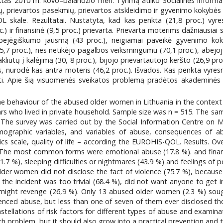
iktas 2010 m. kovo–balandžio mėn. Tyrimą atliko Socialinės inform
 prievartos pasekmių, prievartos atskleidimo ir gyvenimo kokybės 
skale. Rezultatai. Nustatyta, kad kas penkta (21,8 proc.) vyresn
.) ir finansinė (9,5 proc.) prievarta. Prievarta moterims dažniausiai
), bejėgiškumo jausmą (43 proc.), neigiamai paveikė gyvenimo k
5,7 proc.), nes netikėjo pagalbos veiksmingumu (70,1 proc.), abejo
liūtų į kalėjimą (30, 8 proc.), bijojo prievartautojo keršto (26,9 proc.
nurodė kas antra moteris (46,2 proc.). Išvados. Kas penkta vyresni
ilti. Apie šią visuomenės sveikatos problemą pradėtos akademinės d
 the behaviour of the abused older women in Lithuania in the contex
s who lived in private household. Sample size was n = 515. The sa
 The survey was carried out by the Social Information Centre on 
mographic variables, and variables of abuse, consequences of ab
cs scale, quality of life – according the EUROHIS-QOL. Results. Ove
 The most common forms were emotional abuse (17.8 %). and fina
1.7 %), sleeping difficulties or nightmares (43.9 %) and feelings of 
 older women did not disclose the fact of violence (75.7 %), beca
the incident was too trivial (68.4 %), did not want anyone to get 
might revenge (26,9 %). Only 13 abused older women (2.3 %) sought
ced abuse, but less than one of seven of them ever disclosed those
stellations of risk factors for different types of abuse and examin
th problem, but it should also grow into a practical prevention and t