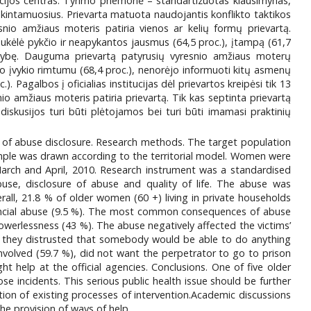
acijos centras. Tyrimo priemonė – standartizuotas klausimynas,
kintamuosius. Prievarta matuota naudojantis konflikto taktikos
io amžiaus moteris patiria vienos ar kelių formų prievartą.
 sukėlė pykčio ir neapykantos jausmus (64,5 proc.), įtampą (61,7
okybę. Dauguma prievartą patyrusių vyresnio amžiaus moterų
jo įvykio rimtumu (68,4 proc.), nenorėjo informuoti kitų asmenų
). Pagalbos į oficialias institucijas dėl prievartos kreipėsi tik 13
o amžiaus moteris patiria prievartą. Tik kas septinta prievartą
iskusijos turi būti plėtojamos bei turi būti imamasi praktinių
t of abuse disclosure. Research methods. The target population
mple was drawn according to the territorial model. Women were
March and April, 2010. Research instrument was a standardised
use, disclosure of abuse and quality of life. The abuse was
rall, 21.8 % of older women (60 +) living in private households
ncial abuse (9.5 %). The most common consequences of abuse
powerlessness (43 %). The abuse negatively affected the victims’
use they distrusted that somebody would be able to do anything
involved (59.7 %), did not want the perpetrator to go to prison
 help at the official agencies. Conclusions. One of five older
 incidents. This serious public health issue should be further
ation of existing processes of intervention.Academic discussions
he provision of ways of help.