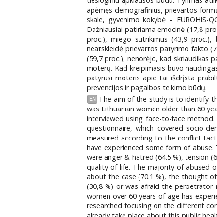
tiesioginiu apklausos būdu. Tyrimas atl
apėmęs demografinius, prievartos formų,
skale, gyvenimo kokybė – EUROHIS-QOL 
Dažniausiai patiriama emocinė (17,8 proc
proc.), miego sutrikimus (43,9 proc.
neatskleidė prievartos patyrimo fakto (7
(59,7 proc.), nenorėjo, kad skriaudikas pak
moterų. Kad kreipimasis buvo naudingas, 
patyrusi moteris apie tai išdrįsta prab
prevencijos ir pagalbos teikimo būdų.
The aim of the study is to identify
EN
was Lithuanian women older than 60 year
interviewed using face-to-face method.
questionnaire, which covered socio-de
measured according to the conflict tacti
have experienced some form of abuse.
were anger & hatred (64.5 %), tension (6
quality of life. The majority of abused
about the case (70.1 %), the thought of 
(30,8 %) or was afraid the perpetrator 
women over 60 years of age has experien
researched focusing on the different con
already take place about this public heal