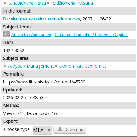
Kanapickienė, Rasa
Rudžionienė, Kristina
In the Journal:
, 2007, 1, 26-32
Buhalterinės apskaitos teorija ir praktika
Subject terms:
;
LT
Apskaita / Accounting
Finansai. Kapitalas / Finance. Capital.
ISSN:
1822-8682
Subject area:
Vadyba / Management
Ekonomika / Economics
Permalink:
https://www.lituanistika.lt/content/45700
Updated:
2026-02-25 13:48:53
Metrics:
Views: 74
Downloads: 16
Export:
Choose type:
Download