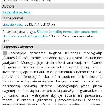
akustinės ir audicinės ypatybės
Authors:
Kazlauskienė, Asta
In the Journal:
, 2013, 7, 1 pdf (3 p.)
Lietuvių kalba
Recenzuojama knyga:
Šiaurės žemaičių tarmės konsonantizmas:
Vilnius : Vilniaus universitetas,
akustinės ir audicinės ypatybės
2011.
Summary / Abstract:
Recenzijoje aptariama Reginos Kliukienės monografija
LT
„Šiaurės žemaičių tarmės konsonantizmas: akustinės ir audicinės
ypatybės“. Monografijoje sinchroniškai analizuojamas šiaurės
žemaičių tarmės priebalsynas: nustatomas priebalsinių fonemų
inventoriaus, aptariami atlikto eksperimentinio tyrimo rezultatai,
pateikiamos fonologinė, akustinė ir audicinė (psichoakustinė)
šiaurės žemaičių priebalsių klasifikacijos, aprašoma priebalsių
diferencinių požymių sistema. Monografijos įvade plačiai
nagrinėjama lietuvių kalbos priebalsių aprašymo gramatikose ir
jų tyrimo raida. Antrajame skyriuje aptariamas priebalsinių
fonemų inventorius, gilinamasi į problemiškesnius priebalsių
interpretavimo atvejus: afrikatų ir heteromorfinių T-S junginių