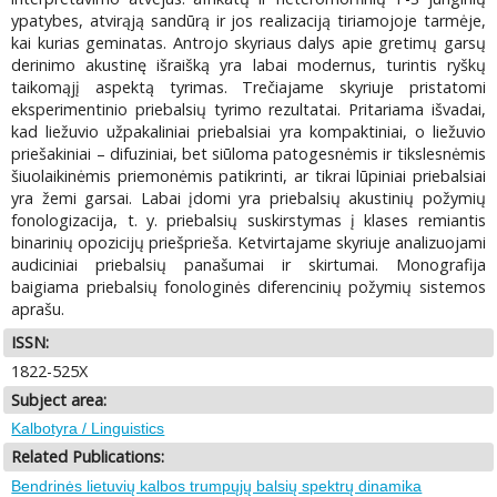
ypatybes, atvirąją sandūrą ir jos realizaciją tiriamojoje tarmėje,
kai kurias geminatas. Antrojo skyriaus dalys apie gretimų garsų
derinimo akustinę išraišką yra labai modernus, turintis ryškų
taikomąjį aspektą tyrimas. Trečiajame skyriuje pristatomi
eksperimentinio priebalsių tyrimo rezultatai. Pritariama išvadai,
kad liežuvio užpakaliniai priebalsiai yra kompaktiniai, o liežuvio
priešakiniai – difuziniai, bet siūloma patogesnėmis ir tikslesnėmis
šiuolaikinėmis priemonėmis patikrinti, ar tikrai lūpiniai priebalsiai
yra žemi garsai. Labai įdomi yra priebalsių akustinių požymių
fonologizacija, t. y. priebalsių suskirstymas į klases remiantis
binarinių opozicijų priešprieša. Ketvirtajame skyriuje analizuojami
audiciniai priebalsių panašumai ir skirtumai. Monografija
baigiama priebalsių fonologinės diferencinių požymių sistemos
aprašu.
ISSN:
1822-525X
Subject area:
Kalbotyra / Linguistics
Related Publications:
Bendrinės lietuvių kalbos trumpųjų balsių spektrų dinamika