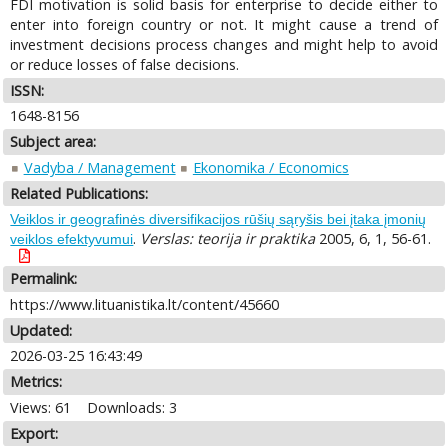
FDI motivation is solid basis for enterprise to decide either to
enter into foreign country or not. It might cause a trend of
investment decisions process changes and might help to avoid
or reduce losses of false decisions.
ISSN:
1648-8156
Subject area:
Vadyba / Management
Ekonomika / Economics
Related Publications:
Veiklos ir geografinės diversifikacijos rūšių sąryšis bei įtaka įmonių
.
Verslas: teorija ir praktika
2005, 6, 1, 56-61.
veiklos efektyvumui
Permalink:
https://www.lituanistika.lt/content/45660
Updated:
2026-03-25 16:43:49
Metrics:
Views: 61
Downloads: 3
Export: