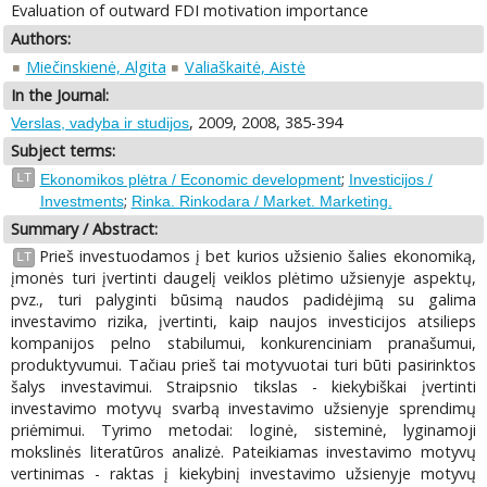
Evaluation of outward FDI motivation importance
Authors:
Miečinskienė, Algita
Valiaškaitė, Aistė
In the Journal:
, 2009, 2008, 385-394
Verslas, vadyba ir studijos
Subject terms:
;
LT
Ekonomikos plėtra / Economic development
Investicijos /
;
Investments
Rinka. Rinkodara / Market. Marketing.
Summary / Abstract:
Prieš investuodamos į bet kurios užsienio šalies ekonomiką,
LT
įmonės turi įvertinti daugelį veiklos plėtimo užsienyje aspektų,
pvz., turi palyginti būsimą naudos padidėjimą su galima
investavimo rizika, įvertinti, kaip naujos investicijos atsilieps
kompanijos pelno stabilumui, konkurenciniam pranašumui,
produktyvumui. Tačiau prieš tai motyvuotai turi būti pasirinktos
šalys investavimui. Straipsnio tikslas - kiekybiškai įvertinti
investavimo motyvų svarbą investavimo užsienyje sprendimų
priėmimui. Tyrimo metodai: loginė, sisteminė, lyginamoji
mokslinės literatūros analizė. Pateikiamas investavimo motyvų
vertinimas - raktas į kiekybinį investavimo užsienyje motyvų