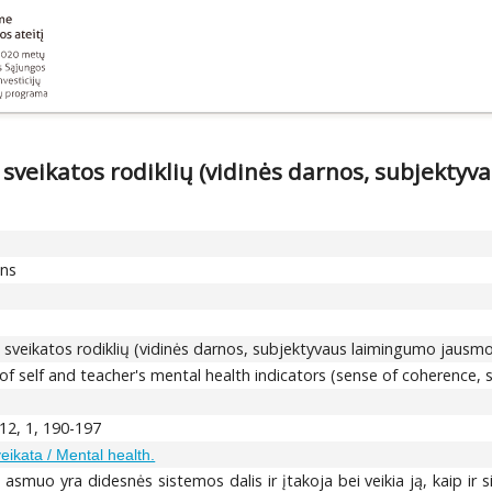
s sveikatos rodiklių (vidinės darnos, subjekt
ons
os sveikatos rodiklių (vidinės darnos, subjektyvaus laimingumo jaus
f self and teacher's mental health indicators (sense of coherence, sa
012, 1, 190-197
eikata / Mental health.
 asmuo yra didesnės sistemos dalis ir įtakoja bei veikia ją, kaip ir 