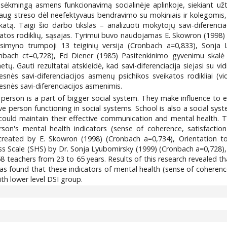
sėkmingą asmens funkcionavimą socialinėje aplinkoje, siekiant užti
ug streso dėl neefektyvaus bendravimo su mokiniais ir kolegomis, o 
katą. Taigi šio darbo tikslas – analizuoti mokytojų savi-diferenci
atos rodiklių, sąsajas. Tyrimui buvo naudojamas E. Skowron (1998) s
usimyno trumpoji 13 teiginių versija (Cronbach a=0,833), Sonja
nbach ct=0,728), Ed Diener (1985) Pasitenkinimo gyvenimu skalė (
ų. Gauti rezultatai atskleidė, kad savi-diferenciacija siejasi su 
snės savi-diferenciacijos asmenų psichikos sveikatos rodikliai (
snės savi-diferenciacijos asmenimis.
erson is a part of bigger social system. They make influence to each
ve person functioning in social systems. School is also a social syst
lf could maintain their effective communication and mental health.
rson's mental health indicators (sense of coherence, satisfaction
) created by E. Skowron (1998) (Cronbach a=0,734), Orientation t
s Scale (SHS) by Dr. Sonja Lyubomirsky (1999) (Cronbach a=0,728), 
58 teachers from 23 to 65 years. Results of this research revealed tha
 was found that these indicators of mental health (sense of coherence
th lower level DSI group.
9