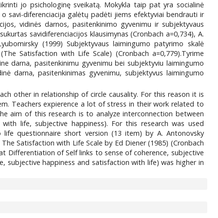
krinti jo psichologinę sveikatą. Mokykla taip pat yra socialinė
savi-diferenciacija galėtų padėti jiems efektyviai bendrauti ir
acijos, vidinės darnos, pasitenkinimo gyvenimu ir subjektyvaus
ukurtas savidiferenciacijos klausimynas (Cronbach a=0,734), A.
 Lyubomirsky (1999) Subjektyvaus laimingumo patyrimo skalė
The Satisfaction with Life Scale) (Cronbach a=0,779).Tyrime
vidine darna, pasitenkinimu gyvenimu bei subjektyviu laimingumo
vidinė darna, pasitenkinimas gyvenimu, subjektyvus laimingumo
 other in relationship of circle causality. For this reason it is
em. Teachers expierence a lot of stress in their work related to
 The aim of this research is to analyze interconnection between
 with life, subjective happiness). For this research was used
o life questionnaire short version (13 item) by A. Antonovsky
The Satisfaction with Life Scale by Ed Diener (1985) (Cronbach
t Differentiation of Self links to sense of coherence, subjective
, subjective happiness and satisfaction with life) was higher in