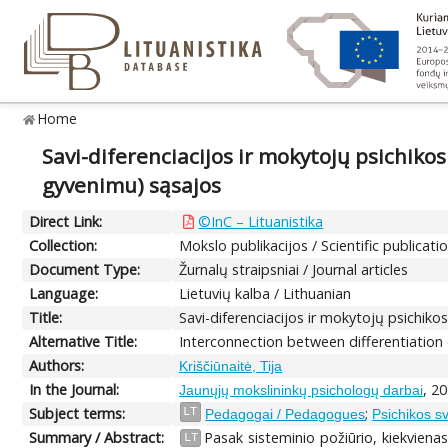
Home
Savi-diferenciacijos ir mokytojų psichiko
gyvenimu) sąsajos
Direct Link:
©InC – Lituanistika
Collection:
Mokslo publikacijos / Scientific publicati
Document Type:
Žurnalų straipsniai / Journal articles
Language:
Lietuvių kalba / Lithuanian
Title:
Savi-diferenciacijos ir mokytojų psichik
Alternative Title:
Interconnection between differentiation o
Authors:
Kriščiūnaitė, Tija
In the Journal:
, 2
Jaunųjų mokslininkų psichologų darbai
Subject terms:
;
LT
Pedagogai / Pedagogues
Psichikos sv
Summary / Abstract:
Pasak sisteminio požiūrio, kiekvienas
LT