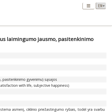
yvaus laimingumo jausmo, pasitenkinimo
mo, pasitenkinimo gyvenimu) sąsajos
tisfaction with life, subjective happiness)
sistema asmenį, ciklinio priežastingumo ryšiais, todėl yra svarbu