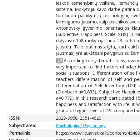
ieškoti asmenybinių veiksnių, lemiančių 
sistema. Mokytojai savo darbe patiria da
tuo būdu palaikyti jų psichologinę svei
laimingumo jausmo, kaip psichikos sveik
Antonovsky gyvenimo orientacijos kla
(Subjective Happiness Scale SHS) (Cro
dalyvavo 158 mokytojai nuo 23 iki 65 met
jausmu. Taip pat nustatyta, kad aukšte
jausmas) yra aukštesni palyginus su žeme
According to systematic view, every p
EN
very important to find factors of adapti
social situations. Differentiation of se
teachers differentiation of self and pe
Differentiation of Self Inventory (DSI
(Cronbach a=0,833), Subjective Happines
a=0,779). In this research participated 1
happiness and satisfaction with life. It
group of higher level of DSI compared wi
ISSN:
2029-9958; 2351-4620
Subject area:
Psichologija / Psychology
Permalink:
https://www.lituanistika.lt/content/4548