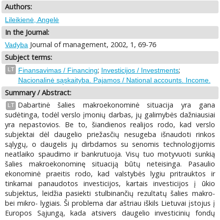
Authors:
Lileikienė, Angelė
In the Journal:
Journal of management, 2002, 1, 69-76
Vadyba
Subject terms:
;
;
LT
Finansavimas / Financing
Investicijos / Investments
Nacionalinė sąskaityba. Pajamos / National accounts. Income.
Summary / Abstract:
Dabartinė šalies makroekonominė situacija yra gana
LT
sudėtinga, todėl verslo įmonių darbas, jų galimybės dažniausiai
yra nepastovios. Be to, šiandienos realijos rodo, kad verslo
subjektai dėl daugelio priežasčių nesugeba išnaudoti rinkos
sąlygų, o daugelis jų dirbdamos su senomis technologijomis
neatlaiko spaudimo ir bankrutuoja. Visų tuo motyvuoti sunkią
šalies makroekonominę situaciją būtų neteisinga. Pasaulio
ekonominė praeitis rodo, kad valstybės lygiu pritrauktos ir
tinkamai panaudotos investicijos, kartais investicijos į ūkio
subjektus, leidžia pasiekti stulbinančių rezultatų šalies makro-
bei mikro- lygiais. Ši problema dar aštriau iškils Lietuvai įstojus į
Europos Sąjungą, kada atsivers daugelio investicinių fondų