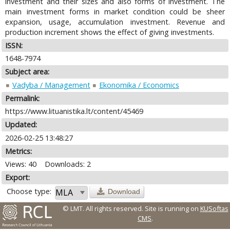
investment and their sizes and also forms of investment. The
main investment forms in market condition could be sheer
expansion, usage, accumulation investment. Revenue and
production increment shows the effect of giving investments.
ISSN:
1648-7974
Subject area:
Vadyba / Management
Ekonomika / Economics
Permalink:
https://www.lituanistika.lt/content/45469
Updated:
2026-02-25 13:48:27
Metrics:
Views: 40
Downloads: 2
Export:
Choose type:
Download
© LMT. All rights reserved.
Site is running on
KUSoftas
CMS
.