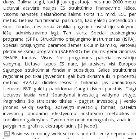
durys. Galima teigti, kad ji jau egzistuoja, nes nuo 2000 metų
Lietuvai atsivėrė naujos ES struktūrinio finansavimo lėšos.
Visoms narystės siekiančioms šalims skirta 1,5 mlrd. ECU per
metus. Lietuva turi tinkamai pasiruošti, kad galėtų pretenduoti į
šiuos fondus, nes reikia ženkliai pagerinti investicijų valdymo,
lėšų administravimo lygį. Tam skirta Speciali pasirengimo
programa (SPP), Struktūrinio prisijungimo instrumentas (ISPA),
Speciali prisijungimo paramos žemės ūkiui ir kaimiškų vietovių
plėtrai veiksmų programa (SAPPARD) bei mums gerai žinomas
PHARE fondas. Visos šios programos paliečia investicijų
valdymą. Lietuvai tapus ES nare, jai atsivers visi Europos
Sąjungos struktūriniai fondai ir subsidijos. Šalies struktūrinei
regioninei politikai įgyvendinti gali būti skiriama iki 4 procentų
metinio BVP.Tai didelės lėšos ir tinkamai jas panaudojus
Lietuvos BVP galėtų papildomai išaugti dviem punktais. Taigi
Lietuvos laukia rimti išbandymai investicijų valdymo srityje.
Pagrindinis šio straipsnio tikslas - pagrįsti investicijų į verslo
įmonės veiklą svarbą, apžvelgti investicijų formas, pateikti
investicijų duodamo efektyvumo nustatymo metodikas ir
tobulinimo galimybes. Tyrimo metodai: monografinis, analitinis,
palyginimo, grafinis, ekstrapoliacinis [Iš Įvado].
Business company work success and efficiency depends on
EN