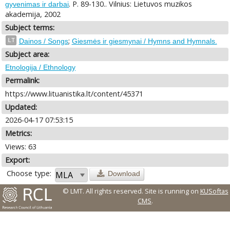
. P. 89-130.. Vilnius: Lietuvos muzikos
gyvenimas ir darbai
akademija, 2002
Subject terms:
;
LT
Dainos / Songs
Giesmės ir giesmynai / Hymns and Hymnals.
Subject area:
Etnologija / Ethnology
Permalink:
https://www.lituanistika.lt/content/45371
Updated:
2026-04-17 07:53:15
Metrics:
Views: 63
Export:
Choose type:
Download
© LMT. All rights reserved.
Site is running on
KUSoftas
CMS
.