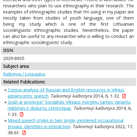
researchers who plan to use ethnography in their research. The
examples of ethnographic studies that I’m using in my paper are
mostly taken from studies of youth language, one of them
being my study which is one of the first Lithuanian
sociolinguistic ethnographic studies. Nevertheless, the paper
can also be useful to any researcher who is willing to conduct an
ethnographic sociolinguistic study.
ISSN:
2029-8935
Subject area:
Kalbotyra / Linguistics
Related Publications:
Corpus analysis of Russian and English resources in Vilnius
adolescents’ speech
.
Taikomoji kalbotyra
2014, 6, 1-32.
Graži ar protinga? Socialinės Vilniaus merginų tarties variantų
reikšmės ir diskurso stereotipai.
.
Taikomoji kalbotyra
2014, 6,
1-33.
Mixed speech styles in two single-gendered occupational
groups: identities in interaction
.
Taikomoji kalbotyra
2022, 17,
38-61.