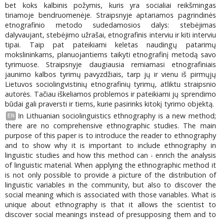
bet koks kalbinis požymis, kuris yra socialiai reikšmingas
tiriamoje bendruomenėje. Straipsnyje aptariamos pagrindinės
etnografinio metodo sudedamosios dalys: stebėjimas
dalyvaujant, stebėjimo užrašai, etnografinis interviu ir kiti interviu
tipai. Taip pat pateikiami keletas naudingų patarimų
mokslininkams, planuojantiems taikyti etnografinį metodą savo
tyrimuose. Straipsnyje daugiausia remiamasi etnografiniais
jaunimo kalbos tyrimų pavyzdžiais, tarp jų ir vienu iš pirmųjų
Lietuvos sociolingvistinių etnografinių tyrimų, atliktu straipsnio
autorės. Tačiau iškeliamos problemos ir pateikiami jų sprendimo
būdai gali praversti ir tiems, kurie pasirinks kitokį tyrimo objektą.
In Lithuanian sociolinguistics ethnography is a new method;
EN
there are no comprehensive ethnographic studies. The main
purpose of this paper is to introduce the reader to ethnography
and to show why it is important to include ethnography in
linguistic studies and how this method can - enrich the analysis
of linguistic material. When applying the ethnographic method it
is not only possible to provide a picture of the distribution of
linguistic variables in the community, but also to discover the
social meaning which is associated with those variables. What is
unique about ethnography is that it allows the scientist to
discover social meanings instead of presupposing them and to