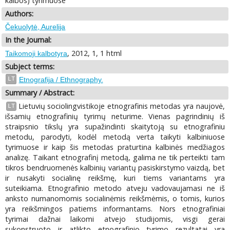
kalbos) tyrimuose
Authors:
Čekuolytė, Aurelija
In the Journal:
, 2012, 1, 1 html
Taikomoji kalbotyra
Subject terms:
LT
Etnografija / Ethnography.
Summary / Abstract:
Lietuvių sociolingvistikoje etnografinis metodas yra naujovė,
LT
išsamių etnografinių tyrimų neturime. Vienas pagrindinių iš
straipsnio tikslų yra supažindinti skaitytoją su etnografiniu
metodu, parodyti, kodėl metodą verta taikyti kalbiniuose
tyrimuose ir kaip šis metodas praturtina kalbinės medžiagos
analizę. Taikant etnografinį metodą, galima ne tik perteikti tam
tikros bendruomenės kalbinių variantų pasiskirstymo vaizdą, bet
ir nusakyti socialinę reikšmę, kuri tiems variantams yra
suteikiama. Etnografinio metodo atveju vadovaujamasi ne iš
anksto numanomomis socialinėmis reikšmėmis, o tomis, kurios
yra reikšmingos patiems informantams. Nors etnografiniai
tyrimai dažnai laikomi atvejo studijomis, visgi gerai
sukonstruoto ir atlikto etnografinio tyrimo rezultatai yra