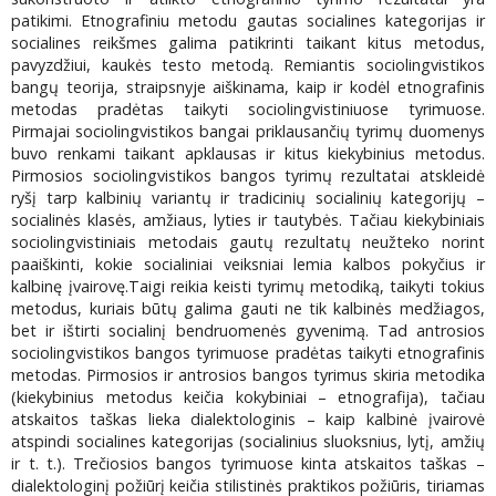
patikimi. Etnografiniu metodu gautas socialines kategorijas ir
socialines reikšmes galima patikrinti taikant kitus metodus,
pavyzdžiui, kaukės testo metodą. Remiantis sociolingvistikos
bangų teorija, straipsnyje aiškinama, kaip ir kodėl etnografinis
metodas pradėtas taikyti sociolingvistiniuose tyrimuose.
Pirmajai sociolingvistikos bangai priklausančių tyrimų duomenys
buvo renkami taikant apklausas ir kitus kiekybinius metodus.
Pirmosios sociolingvistikos bangos tyrimų rezultatai atskleidė
ryšį tarp kalbinių variantų ir tradicinių socialinių kategorijų –
socialinės klasės, amžiaus, lyties ir tautybės. Tačiau kiekybiniais
sociolingvistiniais metodais gautų rezultatų neužteko norint
paaiškinti, kokie socialiniai veiksniai lemia kalbos pokyčius ir
kalbinę įvairovę.Taigi reikia keisti tyrimų metodiką, taikyti tokius
metodus, kuriais būtų galima gauti ne tik kalbinės medžiagos,
bet ir ištirti socialinį bendruomenės gyvenimą. Tad antrosios
sociolingvistikos bangos tyrimuose pradėtas taikyti etnografinis
metodas. Pirmosios ir antrosios bangos tyrimus skiria metodika
(kiekybinius metodus keičia kokybiniai – etnografija), tačiau
atskaitos taškas lieka dialektologinis – kaip kalbinė įvairovė
atspindi socialines kategorijas (socialinius sluoksnius, lytį, amžių
ir t. t.). Trečiosios bangos tyrimuose kinta atskaitos taškas –
dialektologinį požiūrį keičia stilistinės praktikos požiūris, tiriamas