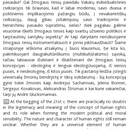
pasauliui? Gal žmogaus teisių pavidalu Vakarų individualistinės
civilizacijos tik braunasi, kad ir labai moderniu, savo dvasia ir
politinėmis implikacijomis pažangiu būdu, į nevakarietiškų
civilizacijų, daug giliau įsišaknijusių savo tradicijomis ir
hierarchiniu pasaulio supratimu, sielas? Kiek pagaliau galime
visuotinai iškelti žmogaus teises kaip svarbų užsienio politikos ir
tarptautinių santykių aspektą? Ar taip darydami nerizikuojame
žmogaus teisių instrumentalizuoti ir jomis piktnaudžiauti? Šiame
straipsnyje ieškoma atsakymų į šiuos klausimus, be kita ko,
pakritikuojant daugiakultūriškumo (multikultūralizmo) sąvoką,
tačiau labiausiai išskiriant ir išlukštenant dvi žmogaus teisių
koncepcijas - ideologinę ir lengvai ideologizuojamą, iš vienos
pusės, ir neideologinę, iš kitos pusės. Tik pastaroji leidžia įsteigti
universalią žmonių bendrystę ir tikrą solidarumą - šią koncepciją
gynė tokie žmonės kaip Andrejus Sacharovas, Jelena Bonner,
Sergejus Kovaliovas, Aleksandras Štromas ir kai kurie vakariečiai,
tarp jų Andrė Glucksmannas.
At the begging of the 21st c. there are practically no doubts
EN
in the legitimacy and meaning of the concept of human rights
and its role when forming the modern political and moral
sensibility. The nature and character of human rights still remain
unclear. Whether they are a universal element of human