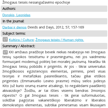
Žmogaus teisės nesiangažavimo epochoje
Authors:
Donskis, Leonidas
In the Journal:
Deeds and Days, 2012, 57, 157-169
Darbai ir dienos
Subject terms:
;
LT
Kultūra / Culture
Žmogaus teisės / Human rights.
Summary / Abstract:
XXI amžiaus pradžioje beveik niekas neabejoja nei žmogaus
LT
teisių sąvokos teisėtumu ir prasmingumu, nei jos vaidmeniu
formuojant modernųjį politinį bei moralinį jautrumą. Neaišku tik
žmogaus teisių pobūdis ir prigimtis. Ar jos - tikrai universalus
žmogiškosios egzistencijos elementas, pirminis, prieš visas
teorijas ir metafizikas pasireiškiantis, tačiau giliai etiškos
prigimties (Emmanuelio Levino prasme) mūsų sielos judesys
Kito (už kurio orumą esame atsakingi, to negalėdami paaiškinti)
akivaizdoje? Žodžiu, ar tai išties visiems bendras žmonijos
rūpestis? O gal žmogaus teisės - tik gerai suformuluotas,
solidžiai pagrįstas vakarietiškojo liberalizmo ir liberalios
demokratijos elementas, subtiliai primetamas visam likusiajam