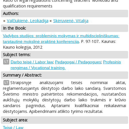
Ratio of legal regulations concerning teachers' workload and
qualification requirements
Authors:
Valčiukienė, Leokadija
Skėruvienė, Vitalija
In the Book:
Vadybos studijos: probleminis mokymas ir multidiscipliniškumas:
. P. 97-107.. Kaunas:
tarptautinė mokslinė praktinė konferencija
Kauno kolegija, 2012
Subject terms:
;
;
LT
Darbo teisė / Labor law
Pedagogai / Pedagogues
Profesinis
rengimas / Vocational training.
Summary / Abstract:
Straipsnyje analizuojami teisės norminiai aktai,
LT
reglamentuojantys dėstytojo darbo laiko sandarą. Svarstomos
Švietimo ministro patvirtintos rekomendacijos, nustatančios
aukštųjų mokyklų dėstytojų darbo laiko trukmės ir krūvio
sandaros pagrindus. Aptariami kvalifikaciniai reikalavimai
dėstytojams. Apibendrinami atlikto tyrimo rezultatai.
Subject area:
Teisė / Law