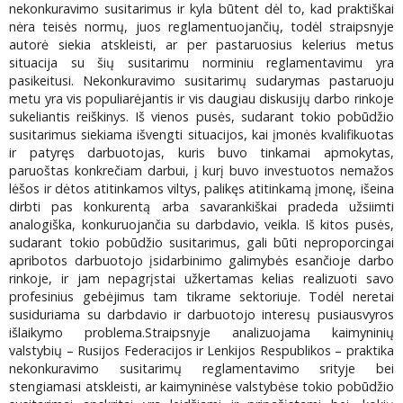
nekonkuravimo susitarimus ir kyla būtent dėl to, kad praktiškai
nėra teisės normų, juos reglamentuojančių, todėl straipsnyje
autorė siekia atskleisti, ar per pastaruosius kelerius metus
situacija su šių susitarimu norminiu reglamentavimu yra
pasikeitusi. Nekonkuravimo susitarimų sudarymas pastaruoju
metu yra vis populiarėjantis ir vis daugiau diskusijų darbo rinkoje
sukeliantis reiškinys. Iš vienos pusės, sudarant tokio pobūdžio
susitarimus siekiama išvengti situacijos, kai įmonės kvalifikuotas
ir patyręs darbuotojas, kuris buvo tinkamai apmokytas,
paruoštas konkrečiam darbui, į kurį buvo investuotos nemažos
lėšos ir dėtos atitinkamos viltys, palikęs atitinkamą įmonę, išeina
dirbti pas konkurentą arba savarankiškai pradeda užsiimti
analogiška, konkuruojančia su darbdavio, veikla. Iš kitos pusės,
sudarant tokio pobūdžio susitarimus, gali būti neproporcingai
apribotos darbuotojo įsidarbinimo galimybės esančioje darbo
rinkoje, ir jam nepagrįstai užkertamas kelias realizuoti savo
profesinius gebėjimus tam tikrame sektoriuje. Todėl neretai
susiduriama su darbdavio ir darbuotojo interesų pusiausvyros
išlaikymo problema.Straipsnyje analizuojama kaimyninių
valstybių – Rusijos Federacijos ir Lenkijos Respublikos – praktika
nekonkuravimo susitarimų reglamentavimo srityje bei
stengiamasi atskleisti, ar kaimyninėse valstybėse tokio pobūdžio