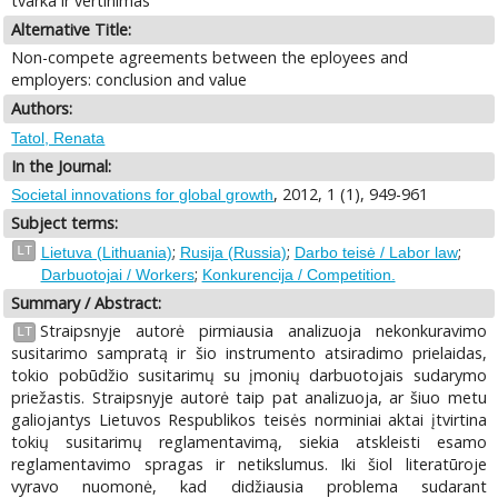
tvarka ir vertinimas
Alternative Title:
Non-compete agreements between the eployees and
employers: conclusion and value
Authors:
Tatol, Renata
In the Journal:
, 2012, 1 (1), 949-961
Societal innovations for global growth
Subject terms:
;
;
;
LT
Lietuva (Lithuania)
Rusija (Russia)
Darbo teisė / Labor law
;
Darbuotojai / Workers
Konkurencija / Competition.
Summary / Abstract:
Straipsnyje autorė pirmiausia analizuoja nekonkuravimo
LT
susitarimo sampratą ir šio instrumento atsiradimo prielaidas,
tokio pobūdžio susitarimų su įmonių darbuotojais sudarymo
priežastis. Straipsnyje autorė taip pat analizuoja, ar šiuo metu
galiojantys Lietuvos Respublikos teisės norminiai aktai įtvirtina
tokių susitarimų reglamentavimą, siekia atskleisti esamo
reglamentavimo spragas ir netikslumus. Iki šiol literatūroje
vyravo nuomonė, kad didžiausia problema sudarant