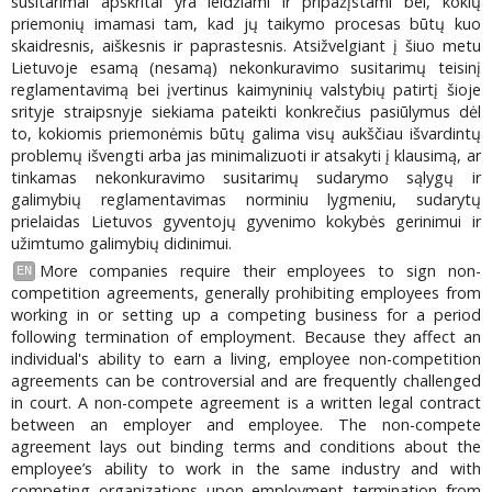
susitarimai apskritai yra leidžiami ir pripažįstami bei, kokių
priemonių imamasi tam, kad jų taikymo procesas būtų kuo
skaidresnis, aiškesnis ir paprastesnis. Atsižvelgiant į šiuo metu
Lietuvoje esamą (nesamą) nekonkuravimo susitarimų teisinį
reglamentavimą bei įvertinus kaimyninių valstybių patirtį šioje
srityje straipsnyje siekiama pateikti konkrečius pasiūlymus dėl
to, kokiomis priemonėmis būtų galima visų aukščiau išvardintų
problemų išvengti arba jas minimalizuoti ir atsakyti į klausimą, ar
tinkamas nekonkuravimo susitarimų sudarymo sąlygų ir
galimybių reglamentavimas norminiu lygmeniu, sudarytų
prielaidas Lietuvos gyventojų gyvenimo kokybės gerinimui ir
užimtumo galimybių didinimui.
More companies require their employees to sign non-
EN
competition agreements, generally prohibiting employees from
working in or setting up a competing business for a period
following termination of employment. Because they affect an
individual's ability to earn a living, employee non-competition
agreements can be controversial and are frequently challenged
in court. A non-compete agreement is a written legal contract
between an employer and employee. The non-compete
agreement lays out binding terms and conditions about the
employee’s ability to work in the same industry and with
competing organizations upon employment termination from