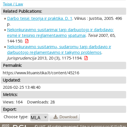
Teisė / Law
Related Publications:
Darbo teisė: teorija ir praktika. D. 1
. Vilnius : Justitia, 2005. 496
p.
Nekonkuravimo susitarimai tarp darbuotojo ir darbdavio:
esmė ir teisinio reglamentavimo ypatumai
.
Teisė
2007, 65,
144-150.
Nekonkuravimo susitarimų, sudaromų tarp darbdavio ir
darbuotojo reglamentavimo ir taikymo problemos
.
Jurisprudencija
2013, 20 (3), 1175-1194.
Permalink:
https://www.lituanistika.lt/content/45216
Updated:
2026-02-25 13:48:40
Metrics:
Views: 164
Downloads: 28
Export:
Choose type:
Download
© LMT. All rights reserved.
Site is running on
KUSoftas