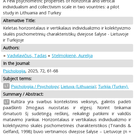
A Few psychometric properties of horizontal and vertical
individualism and collectivism scale in two vountries: a pilot
study in Lithuania and Turkey
Alternative Title:
Keletas horizontalaus ir vertikalaus individualizmo ir kolektyvizmo
skalės psichometrinių charakteristikų dviejose šalyse - Lietuvoje
ir Turkijoje
Authors:
Vadvilavičius, Tadas
Stelmokienė, Aurelija
In the Journal:
, 2025, 72, 61-68
Psichologija
Subject terms:
;
;
LT
Psichologija / Psychology
Lietuva (Lithuania)
Turkija (Turkey).
Summary / Abstract:
Kultūra yra svarbus kontekstinis veiksnys, galintis padėti
LT
paaiškinti žmogaus nuostatas ir elgesį. Norint tinkamai
išmatuoti šį sudėtingą reiškinį, reikalingi patikimi ir validūs
matavimo įrankiai. Horizontalaus ir vertikalaus individualizmo ir
kolektyvizmo skalės psichometrinės charakteristikos (Triandis &
Gelfand, 1998) buvo vertinamos dviejose šalyse – Lietuvoje (n =