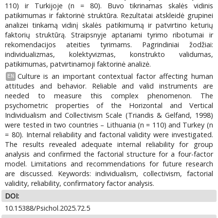
110) ir Turkijoje (n = 80). Buvo tikrinamas skalės vidinis
patikimumas ir faktorinė struktūra. Rezultatai atskleidė grupinei
analizei tinkamą vidinį skalės patikimumą ir patvirtino keturių
faktorių struktūrą. Straipsnyje aptariami tyrimo ribotumai ir
rekomendacijos ateities tyrimams. Pagrindiniai žodžiai:
individualizmas, kolektyvizmas, konstrukto validumas,
patikimumas, patvirtinamoji faktorinė analizė.
Culture is an important contextual factor affecting human
EN
attitudes and behavior. Reliable and valid instruments are
needed to measure this complex phenomenon. The
psychometric properties of the Horizontal and Vertical
Individualism and Collectivism Scale (Triandis & Gelfand, 1998)
were tested in two countries – Lithuania (n = 110) and Turkey (n
= 80). Internal reliability and factorial validity were investigated.
The results revealed adequate internal reliability for group
analysis and confirmed the factorial structure for a four-factor
model. Limitations and recommendations for future research
are discussed. Keywords: individualism, collectivism, factorial
validity, reliability, confirmatory factor analysis.
DOI:
10.15388/Psichol.2025.72.5