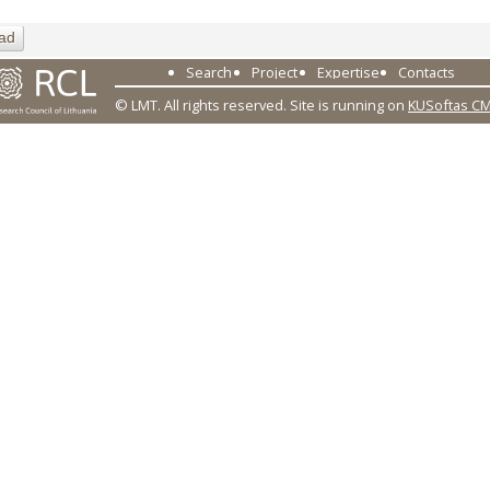
ad
Search
Project
Expertise
Contacts
© LMT. All rights reserved.
Site is running on
KUSoftas C