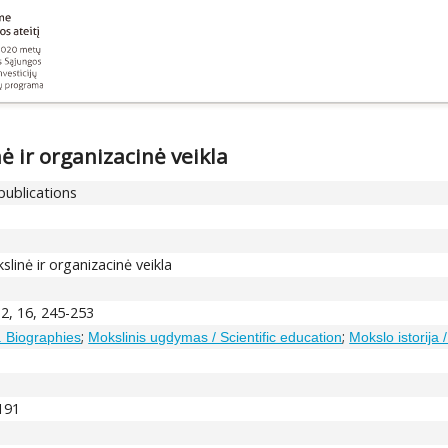
 ir organizacinė veikla
publications
linė ir organizacinė veikla
12, 16, 245-253
;
;
. Biographies
Mokslinis ugdymas / Scientific education
Mokslo istorija 
5191