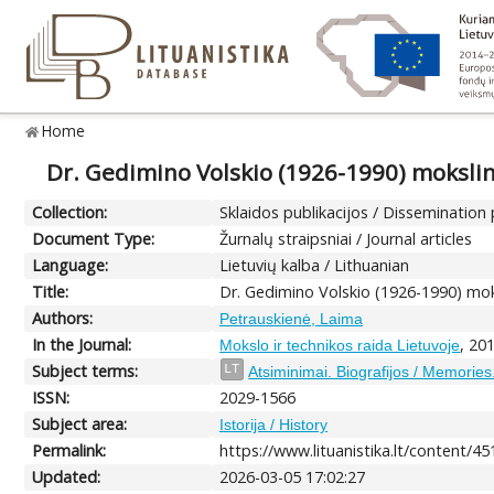
Home
Dr. Gedimino Volskio (1926-1990) mokslinė
Collection:
Sklaidos publikacijos / Dissemination 
Document Type:
Žurnalų straipsniai / Journal articles
Language:
Lietuvių kalba / Lithuanian
Title:
Dr. Gedimino Volskio (1926-1990) moks
Authors:
Petrauskienė, Laima
In the Journal:
, 20
Mokslo ir technikos raida Lietuvoje
Subject terms:
LT
Atsiminimai. Biografijos / Memories
ISSN:
2029-1566
Subject area:
Istorija / History
Permalink:
https://www.lituanistika.lt/content/4
Updated:
2026-03-05 17:02:27